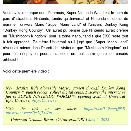
Vous avez remarqué que désormais, Super Nintendo World est le nom du
parc d'attractions Nintendo, tandis qu'Universal et Nintendo et choisi de
nommer l'univers Mario "Super Mario Land" et l'univers Donkey Kong
"Donkey Kong Country". On aurait pu penser que Nintendo aurait préféré
un "Mushrooom Kingdom" pour la zone Mario, tandis que DKC reste tout
à fait approprié. Peut-être Universal a-t-il jugé que "Super Mario Land"
résonnait mieux dans l'esprit des visiteurs que "Mushroom Kingdom" qui
pour les néophytes pourrait rappeler un tout autre genre de paradis
artificiel !
Voici cette première vidéo :
New details! Ride alongside Mario, careen through Donkey Kong
Country™, punch blocks, collect digital coins. Discover the interactive
fun of SUPER NINTENDO WORLD™, opening 2025 at Universal
Epic Universe.
#EpicUniverse
Visit the link to see more:
https://t.co/T29uapQ9kR
pic.twitter.com/TyeUjLtx7m
— Universal Orlando Resort (@UniversalORL)
May 2, 2024