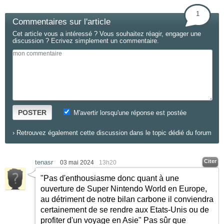
1
Commentaires sur l'article
Cet article vous a intéressé ? Vous souhaitez réagir, engager une
discussion ? Ecrivez simplement un commentaire.
POSTER
M'avertir lorsqu'une réponse est postée
›
Retrouvez également cette discussion dans le topic dédié du forum
Citer
tenasr
03 mai 2024
13h20
"Pas d'enthousiasme donc quant à une
ouverture de Super Nintendo World en Europe,
au détriment de notre bilan carbone il conviendra
certainement de se rendre aux Etats-Unis ou de
profiter d'un voyage en Asie" Pas sûr que