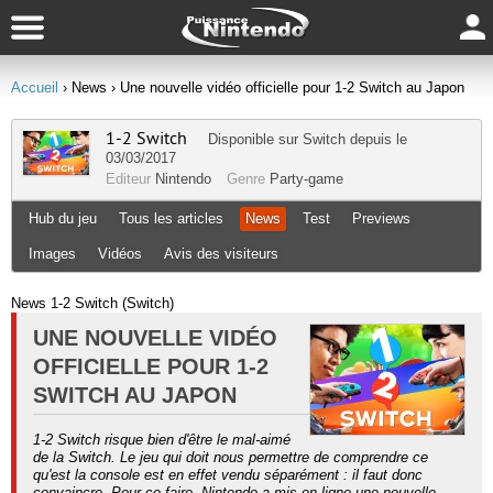
Accueil
› News
› Une nouvelle vidéo officielle pour 1-2 Switch au Japon
1-2 Switch
Disponible sur
Switch
depuis le
03/03/2017
Editeur
Nintendo
Genre
Party-game
Hub du jeu
Tous les articles
News
Test
Previews
Images
Vidéos
Avis des visiteurs
News 1-2 Switch (Switch)
UNE NOUVELLE VIDÉO
OFFICIELLE POUR 1-2
SWITCH AU JAPON
1-2 Switch risque bien d'être le mal-aimé
de la Switch. Le jeu qui doit nous permettre de comprendre ce
qu'est la console est en effet vendu séparément : il faut donc
convaincre. Pour ce faire, Nintendo a mis en ligne une nouvelle