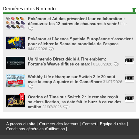
Dernières infos Nintendo
Pokémon et Adidas présentent leur collaboration :
découvrez les 12 paires de chaussures à venir !
hier
Pokémon et l'Agence Spatiale Européenne s’associent
pour célébrer la Semaine mondiale de l’espace
04/08/2026
Un Nintendo Direct dédié à Fire emblem:
Fortune's Weave diffusé ce mardi
03/08/2026
Wobbly Life débarque sur Switch 2 le 20 août
avec la coop à quatre et le GameShare
31/07/2026
Ocarina of Time sur Switch 2 : le remake reçoit
sa classification, sa date fait le buzz à cause des
amiibo
31/07/2026
1
A propos du site
|
Courriers des lecteurs
|
Contact
|
Equipe du site
|
Conditions générales d'utilisation
|