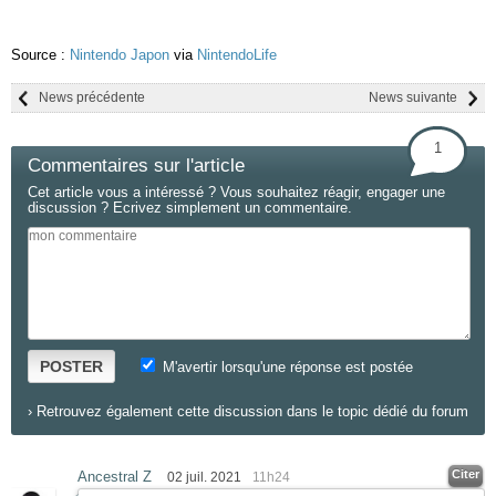
Source :
Nintendo Japon
via
NintendoLife
News précédente
News suivante
1
Commentaires sur l'article
Cet article vous a intéressé ? Vous souhaitez réagir, engager une
discussion ? Ecrivez simplement un commentaire.
POSTER
M'avertir lorsqu'une réponse est postée
›
Retrouvez également cette discussion dans le topic dédié du forum
Citer
Ancestral Z
02 juil. 2021
11h24