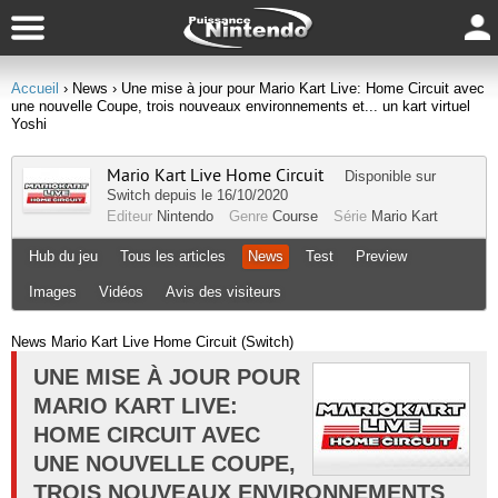
Accueil
› News
› Une mise à jour pour Mario Kart Live: Home Circuit avec
une nouvelle Coupe, trois nouveaux environnements et... un kart virtuel
Yoshi
Mario Kart Live Home Circuit
Disponible sur
Switch
depuis le 16/10/2020
Editeur
Nintendo
Genre
Course
Série
Mario Kart
Hub du jeu
Tous les articles
News
Test
Preview
Images
Vidéos
Avis des visiteurs
News Mario Kart Live Home Circuit (Switch)
UNE MISE À JOUR POUR
MARIO KART LIVE:
HOME CIRCUIT AVEC
UNE NOUVELLE COUPE,
TROIS NOUVEAUX ENVIRONNEMENTS