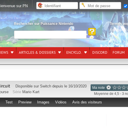
ienvenue sur PN
Rechercher sur Puissance Nintendo
Termes po
Splatoon R
Nintendo S
VIEWS
ARTICLES & DOSSIERS
ENCYCLO.
DISCORD
FORUM
ircuit
Disponible sur
Switch
depuis le 16/10/2020
Ma note
ourse
Série
Mario Kart
Moyenne de 4,5 - 3 n
Test
Preview
Images
Vidéos
Avis des visiteurs