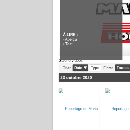
À LIRE :
›
Aperçu
›
Test
Galerie videos
Date
Type
Toutes 
Trier
Filtrer
23 octobre 2020