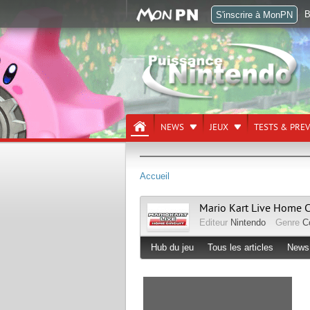
B
S'inscrire à MonPN
NEWS
JEUX
TESTS & PRE
Accueil
Mario Kart Live Home C
Editeur
Nintendo
Genre
C
Hub du jeu
Tous les articles
News