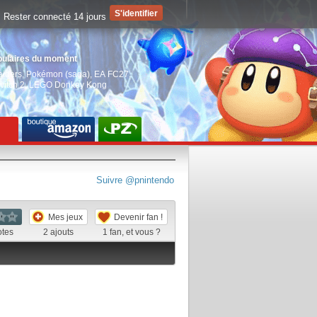
Rester connecté 14 jours
pulaires du moment
aiders
,
Pokémon (saga)
,
EA FC27
,
witch 2
,
LEGO Donkey Kong
Suivre @pnintendo
Mes jeux
Devenir fan !
otes
2
ajouts
1
fan, et vous ?