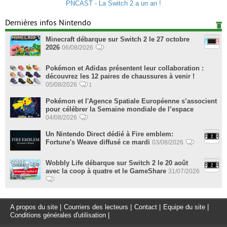
PNCAST - La Switch 2 a un an !
Dernières infos Nintendo
Minecraft débarque sur Switch 2 le 27 octobre
2026
06/08/2026
Pokémon et Adidas présentent leur collaboration :
découvrez les 12 paires de chaussures à venir !
05/08/2026
1
Pokémon et l'Agence Spatiale Européenne s’associent
pour célébrer la Semaine mondiale de l’espace
04/08/2026
Un Nintendo Direct dédié à Fire emblem:
Fortune's Weave diffusé ce mardi
03/08/2026
Wobbly Life débarque sur Switch 2 le 20 août
avec la coop à quatre et le GameShare
31/07/2026
A propos du site
|
Courriers des lecteurs
|
Contact
|
Equipe du site
|
Conditions générales d'utilisation
|