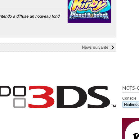
intendo a diffusé un nouveau fond
News suivante
MOTS-C
Console
Nintend