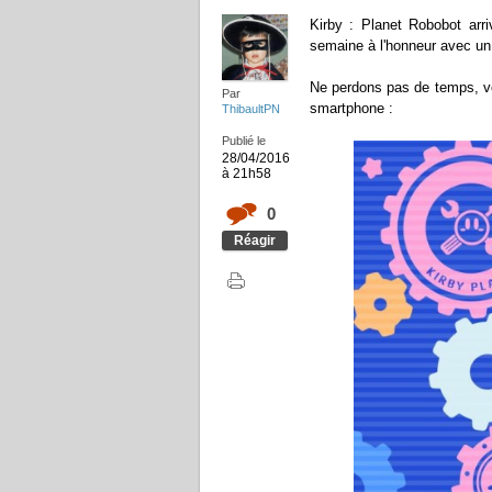
Kirby : Planet Robobot arri
semaine à l'honneur avec un 
Ne perdons pas de temps, voi
Par
smartphone :
ThibaultPN
Publié le
28/04/2016
à 21h58
0
Réagir