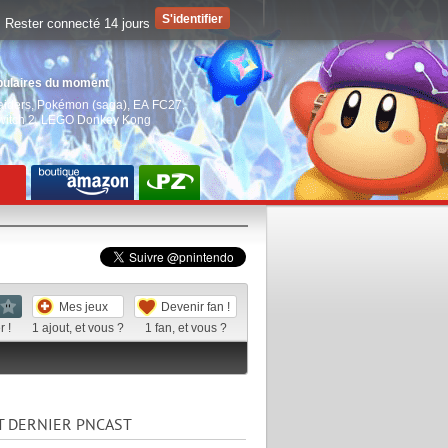
Rester connecté 14 jours
pulaires du moment
aiders
,
Pokémon (saga)
,
EA FC27
,
witch 2
,
LEGO Donkey Kong
Mes jeux
Devenir fan !
 !
1
ajout, et vous ?
1
fan, et vous ?
T DERNIER PNCAST