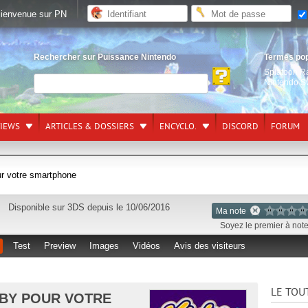
ienvenue sur PN
Rechercher sur Puissance Nintendo
Termes po
Splatoon R
Nintendo S
VIEWS
ARTICLES & DOSSIERS
ENCYCLO.
DISCORD
FORUM
ur votre smartphone
Disponible sur
3DS
depuis le 10/06/2016
Ma note
Soyez le premier à noter
Test
Preview
Images
Vidéos
Avis des visiteurs
LE TOU
RBY POUR VOTRE