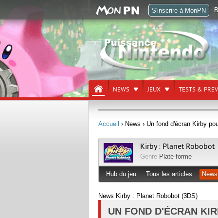
B
S'inscrire à MonPN
NEWS
JEUX
TESTS & PRE
Accueil
› News
› Un fond d'écran Kirby po
Kirby : Planet Robobot
Genre
Plate-forme
Hub du jeu
Tous les articles
News
News Kirby : Planet Robobot (3DS)
UN FOND D'ÉCRAN KI