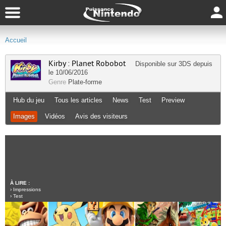
Accueil
Kirby : Planet Robobot
Disponible sur
3DS
depuis
le 10/06/2016
Genre
Plate-forme
Hub du jeu
Tous les articles
News
Test
Preview
Images
Vidéos
Avis des visiteurs
À LIRE :
›
Impressions
›
Test