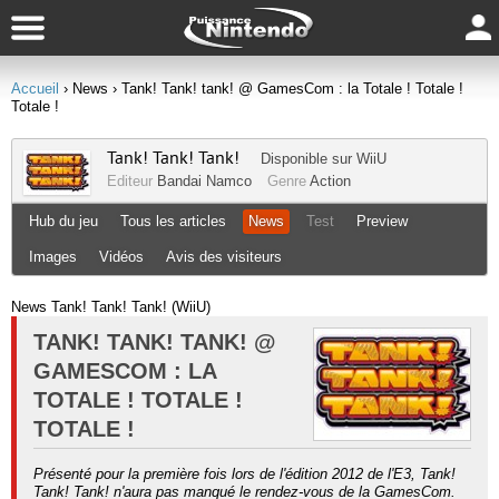
Accueil
› News
› Tank! Tank! tank! @ GamesCom : la Totale ! Totale !
Totale !
Tank! Tank! Tank!
Disponible sur
WiiU
Editeur
Bandai Namco
Genre
Action
Hub du jeu
Tous les articles
News
Test
Preview
Images
Vidéos
Avis des visiteurs
News Tank! Tank! Tank! (WiiU)
TANK! TANK! TANK! @
GAMESCOM : LA
TOTALE ! TOTALE !
TOTALE !
Présenté pour la première fois lors de l'édition 2012 de l'E3, Tank!
Tank! Tank! n'aura pas manqué le rendez-vous de la GamesCom.