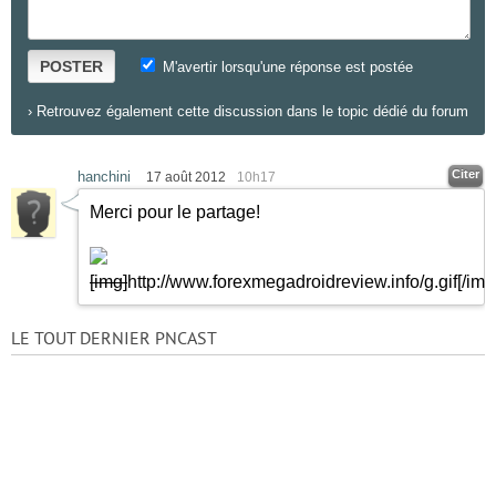
POSTER
M'avertir lorsqu'une réponse est postée
›
Retrouvez également cette discussion dans le topic dédié du forum
Citer
hanchini
17 août 2012
10h17
Merci pour le partage!
[img]
http://www.forexmegadroidreview.info/g.gif
[/img
LE TOUT DERNIER PNCAST