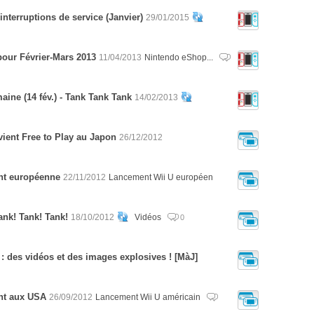
interruptions de service (Janvier)
29/01/2015
 pour Février-Mars 2013
11/04/2013
Nintendo eShop...
ine (14 fév.) - Tank Tank Tank
14/02/2013
vient Free to Play au Japon
26/12/2012
ent européenne
22/11/2012
Lancement Wii U européen
nk! Tank! Tank!
18/10/2012
Vidéos
0
 : des vidéos et des images explosives ! [MàJ]
ent aux USA
26/09/2012
Lancement Wii U américain