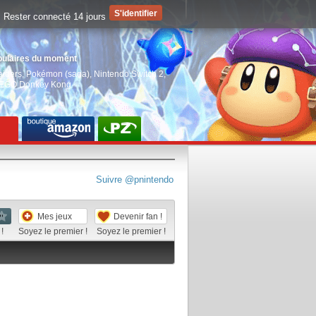
Rester connecté 14 jours
pulaires du moment
aiders
,
Pokémon (saga)
,
Nintendo Switch 2
,
EGO Donkey Kong
Suivre @pnintendo
Mes jeux
Devenir fan !
!
Soyez le premier !
Soyez le premier !