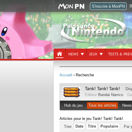
B
S'inscrire à MonPN
NEWS
JEUX
TESTS & PRE
Accueil
› Recherche
Tank! Tank! Tank!
Dis
Editeur
Bandai Namco
Ge
Hub du jeu
Tous les articles
News
Articles pour le jeu Tank! Tank! Tank!
Date
Titre
Populaire
Trier
Par 