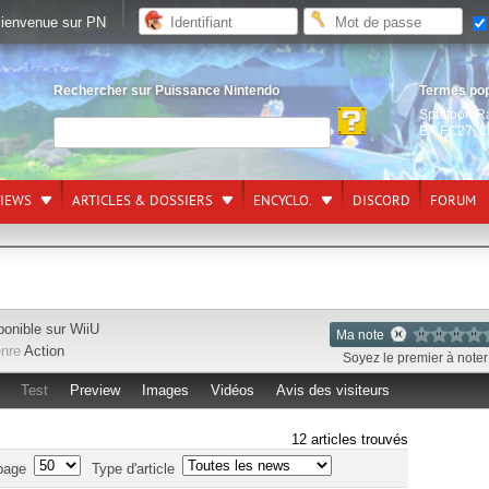
ienvenue sur PN
Rechercher sur Puissance Nintendo
Termes po
Splatoon R
EA FC27
,
L
VIEWS
ARTICLES & DOSSIERS
ENCYCLO.
DISCORD
FORUM
ponible sur
WiiU
Ma note
nre
Action
Soyez le premier à noter 
Test
Preview
Images
Vidéos
Avis des visiteurs
12 articles trouvés
page
Type d'article