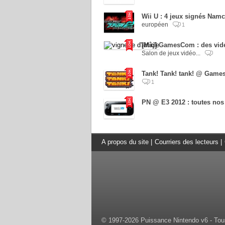
Wii U : 4 jeux signés Nam
européen
1
[Màj] GamesCom : des vidéo
Salon de jeux vidéo...
Tank! Tank! tank! @ GamesCo
1
PN @ E3 2012 : toutes nos 
A propos du site
|
Courriers des lecteurs
|
© 1997-2026 Puissance Nintendo v6 - Tous