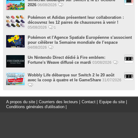
2026
06/08/2026
Pokémon et Adidas présentent leur collaboration :
découvrez les 12 paires de chaussures à venir !
05/08/2026
1
Pokémon et l'Agence Spatiale Européenne s’associent
pour célébrer la Semaine mondiale de l’espace
04/08/2026
Un Nintendo Direct dédié à Fire emblem:
Fortune's Weave diffusé ce mardi
03/08/2026
Wobbly Life débarque sur Switch 2 le 20 août
avec la coop à quatre et le GameShare
31/07/2026
A propos du site
|
Courriers des lecteurs
|
Contact
|
Equipe du site
|
Conditions générales d'utilisation
|