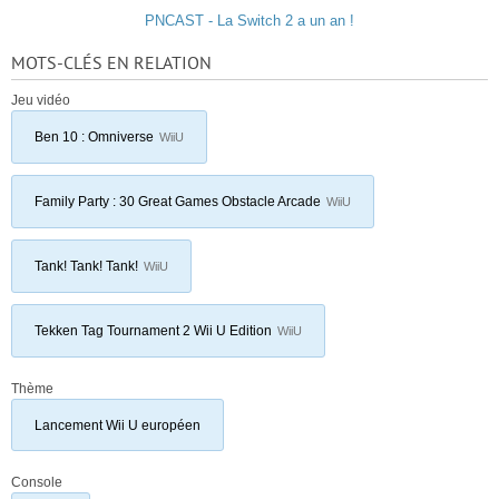
PNCAST - La Switch 2 a un an !
MOTS-CLÉS EN RELATION
Jeu vidéo
Ben 10 : Omniverse
WiiU
Family Party : 30 Great Games Obstacle Arcade
WiiU
Tank! Tank! Tank!
WiiU
Tekken Tag Tournament 2 Wii U Edition
WiiU
Thème
Lancement Wii U européen
Console