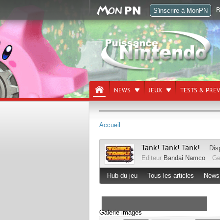
B
S'inscrire à MonPN
NEWS
JEUX
TESTS & PRE
Accueil
Tank! Tank! Tank!
Dis
Editeur
Bandai Namco
Ge
Hub du jeu
Tous les articles
News
Galerie images