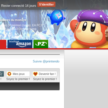
Rester connecté 14 jours
pulaires du moment
aiders
,
Pokémon (saga)
,
EA FC27
,
witch 2
,
LEGO Donkey Kong
Suivre @pnintendo
Mes jeux
Devenir fan !
!
Soyez le premier !
Soyez le premier !