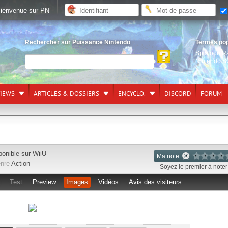
ienvenue sur PN
Rechercher sur Puissance Nintendo
Termes po
Splatoon R
Nintendo S
VIEWS
ARTICLES & DOSSIERS
ENCYCLO.
DISCORD
FORUM
ponible sur
WiiU
Ma note
nre
Action
Soyez le premier à noter 
Test
Preview
Images
Vidéos
Avis des visiteurs