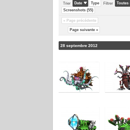
Date
Type
Toutes 
Trier
Filtrer
Screenshots (55)
« Page précédente
Page suivante »
À LIRE :
›
Impressions
28 septembre 2012