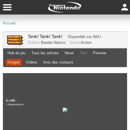
Accueil
Tank! Tank! Tank!
Disponible sur
WiiU
Editeur
Bandai Namco
Genre
Action
Hub du jeu
Tous les articles
News
Test
Preview
Images
Vidéos
Avis des visiteurs
À LIRE :
›
Impressions