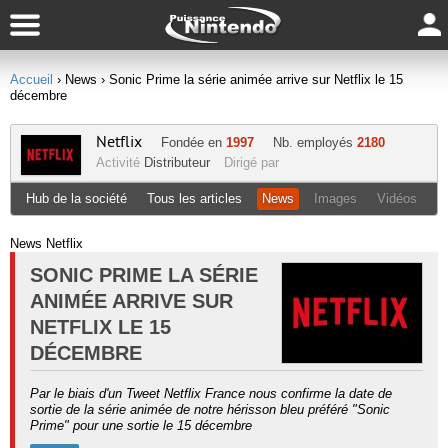
Accueil
› News
› Sonic Prime la série animée arrive sur Netflix le 15
décembre
Netflix
Fondée en
1997
Nb. employés
2180
Activité
Distributeur
Dirigé par
Hub de la société
Tous les articles
News
Images
Vidéos
News Netflix
SONIC PRIME LA SÉRIE
ANIMÉE ARRIVE SUR
NETFLIX LE 15
DÉCEMBRE
Par le biais d'un Tweet Netflix France nous confirme la date de
sortie de la série animée de notre hérisson bleu préféré "Sonic
Prime" pour une sortie le 15 décembre