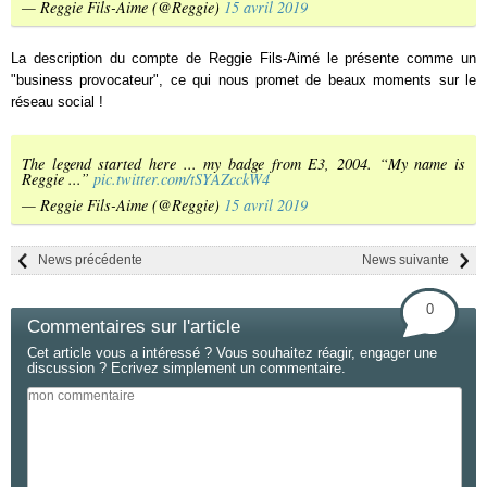
— Reggie Fils-Aime (@Reggie)
15 avril 2019
La description du compte de Reggie Fils-Aimé le présente comme un
"business provocateur", ce qui nous promet de beaux moments sur le
réseau social !
The legend started here ... my badge from E3, 2004. “My name is
Reggie ...”
pic.twitter.com/tSYAZcckW4
— Reggie Fils-Aime (@Reggie)
15 avril 2019
News précédente
News suivante
0
Commentaires sur l'article
Cet article vous a intéressé ? Vous souhaitez réagir, engager une
discussion ? Ecrivez simplement un commentaire.