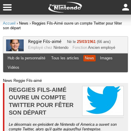
Accueil
› News
› Reggies Fils-Aimé ouvre un compte Twitter pour fêter
son départ
Reggie Fils-aimé
Né le
25/03/1961
(66 ans)
Employé chez
Nintendo
Fonction
Ancien employé
Hub de la personnalité
Tous les articles
News
Images
Vidéos
News Reggie Fils-aimé
REGGIES FILS-AIMÉ
OUVRE UN COMPTE
TWITTER POUR FÊTER
SON DÉPART
Le désormais ex-président de Nintendo of America a ouvert son
compte Twitter, alors qu'il quitte aujourd'hui l'entreprise.