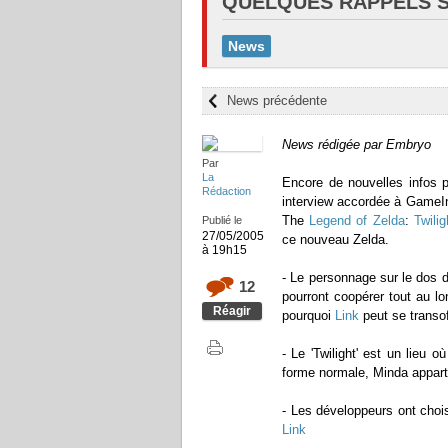
QUELQUES RAPPELS S
News
News précédente
News rédigée par Embryo
Par
La
Encore de nouvelles infos
Rédaction
interview accordée à GameI
The
Legend of Zelda
:
Twili
Publié le
27/05/2005
ce nouveau Zelda.
à 19h15
- Le personnage sur le dos 
12
pourront coopérer tout au l
Réagir
pourquoi
Link
peut se transo
- Le 'Twilight' est un lieu
forme normale, Minda appart
- Les développeurs ont chois
Link