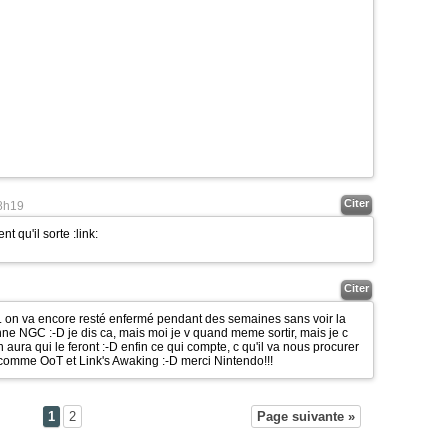
Citer
8h19
nt qu'il sorte
:link:
Citer
t... on va encore resté enfermé pendant des semaines sans voir la
bonne NGC
:-D
je dis ca, mais moi je v quand meme sortir, mais je c
n aura qui le feront
:-D
enfin ce qui compte, c qu'il va nous procurer
comme OoT et Link's Awaking
:-D
merci Nintendo!!!
1
2
Page suivante »