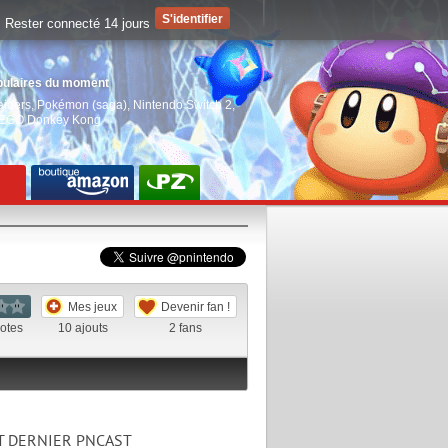
Rester connecté 14 jours
pulaires du moment
aiders
,
Pokémon (saga)
,
Nintendo Switch 2
,
EGO Donkey Kong
Mes jeux
Devenir fan !
otes
10
ajouts
2
fans
T DERNIER PNCAST