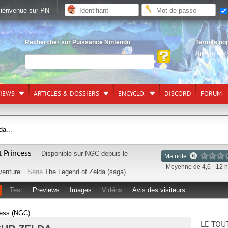
ienvenue sur PN
Rechercher sur Puissance Nintendo
Termes po
Splatoon R
EA FC27
,
L
VIEWS
ARTICLES & DOSSIERS
ENCYCLO.
DISCORD
FORUM
da...
t Princess
Disponible sur
NGC
depuis le
Ma note
Moyenne de 4,6 - 12 n
venture
Série
The Legend of Zelda (saga)
Test
Previews
Images
Vidéos
Avis des visiteurs
cess (NGC)
LE TOU