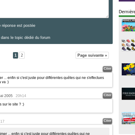
Dernièr
e réponse est postée
dans le topic dédié du forum
1
2
Page suivante »
Citer
r ... enfin si c'est juste pour différentes quêtes qui ne s'effectues
a va
:)
Citer
ai 2005
20h14
 sur le site ?
:)
Citer
h17
imer ... enfin si c'est juste pour différentes quêtes qui ne