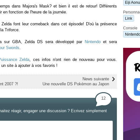
Eiji Aon
mps dans Majora's Mask? et bien il est de retour! Différents
 en fonction de l'heure de la journée.
Personna
Link
e Zelda font leur comeback dans cet épisode! D'où la présence
Console
la Triforce.
Nintend
lda sur GBA, Zelda DS sera développé par
Nintendo
et sera
our Swords
.
Puissance Zelda
, ces infos n'ont rien de nouveau pour vous.
 un site à ajouter à vos favoris !
News suivante
nt 2007 ?!
Une nouvelle DS Pokémon au Japon
12
haitez réagir, engager une discussion ? Ecrivez simplement