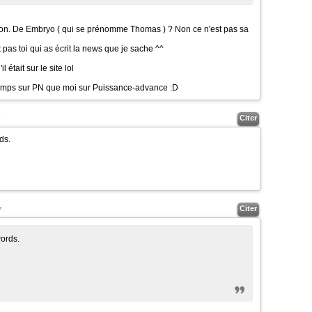
 Non. De Embryo ( qui se prénomme Thomas ) ? Non ce n'est pas sa
t pas toi qui as écrit la news que je sache ^^
il était sur le site lol
ngtemps sur PN que moi sur Puissance-advance
:D
Citer
9
ds.
Citer
7
ords.