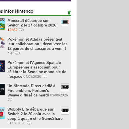
es infos Nintendo
Minecraft débarque sur
Switch 2 le 27 octobre 2026
12h32
Pokémon et Adidas présentent
leur collaboration : découvrez les
12 paires de chaussures à venir !
hier
Pokémon et l'Agence Spatiale
Européenne s’associent pour
célébrer la Semaine mondiale de
l’espace
04/08/2026
Un Nintendo Direct dédié à
Fire emblem: Fortune's
Weave diffusé ce mardi
03/08/2026
Wobbly Life débarque sur
Switch 2 le 20 août avec la
coop à quatre et le GameShare
31/07/2026