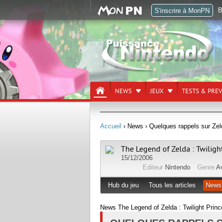
B
S'inscrire à MonPN
NEWS
JEUX
TESTS & PRE
Accueil
› News
› Quelques rappels sur Zel
The Legend of Zelda : Twiligh
15/12/2006
Editeur
Nintendo
Genre
A
Hub du jeu
Tous les articles
News
News The Legend of Zelda : Twilight Prin