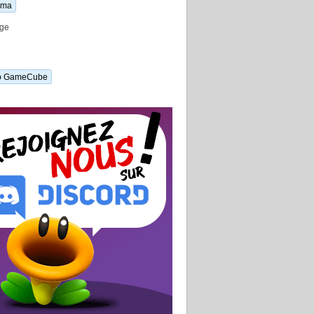
uma
ge
o GameCube