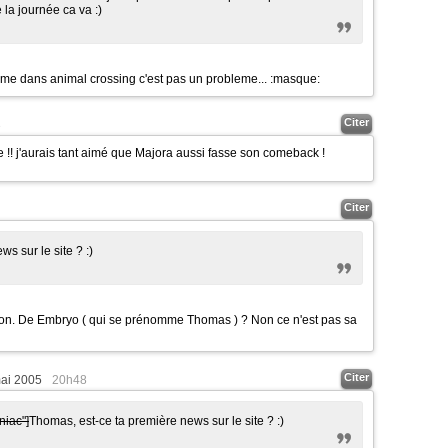
e la journée ca va
:)
omme dans animal crossing c'est pas un probleme...
:masque:
Citer
3
 !! j'aurais tant aimé que Majora aussi fasse son comeback !
Citer
ws sur le site ?
:)
 Non. De Embryo ( qui se prénomme Thomas ) ? Non ce n'est pas sa
Citer
ai 2005
20h48
niac"]
Thomas, est-ce ta première news sur le site ?
:)