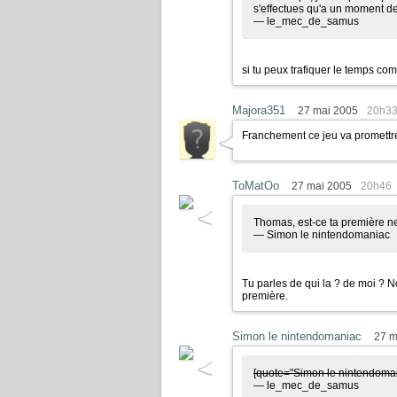
s'effectues qu'a un moment d
— le_mec_de_samus
si tu peux trafiquer le temps c
Majora351
27 mai 2005
20h3
Franchement ce jeu va promettre
ToMatOo
27 mai 2005
20h46
Thomas, est-ce ta première ne
— Simon le nintendomaniac
Tu parles de qui la ? de moi ?
première.
Simon le nintendomaniac
27 m
[quote="Simon le nintendoma
— le_mec_de_samus