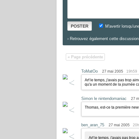
POSTER
M'avertir lorsqu'un
›
Retrouvez également cette discussion 
« Page précédente
ToMatOo
27 mai 2005
19h59
Arf le temps, j'avais pas trop aime
qu'a un moment de la journée c
Simon le nintendomaniac
27 m
Thomas, est-ce ta première news
ben_aran_75
27 mai 2005
20
Arf le temps, j'avais pas trop a