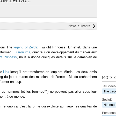
UR ZELDA...
News suivante
 pour The
legend of Zelda
: Twilight Princess! En effet, dans une
nformer,
Eiji Aonuma
, directeur du développement du merveilleux
ght Princess
, nous a donné quelques détails sur le gameplay de
de
Link
lorsqu'il est transformé en loup est Minda. Les deux amis
ong du jeu et auront des missions différentes. Minda recherchera
MOTS-C
former en loup.
Jeu vidéo
 où les hommes (et les femmes^^) ne peuvent pas aller sous leur
The Lege
ient à ce monde.
Société
Nintend
i le loup car c'est la forme qui exploite au mieux les qualités de
Personnal