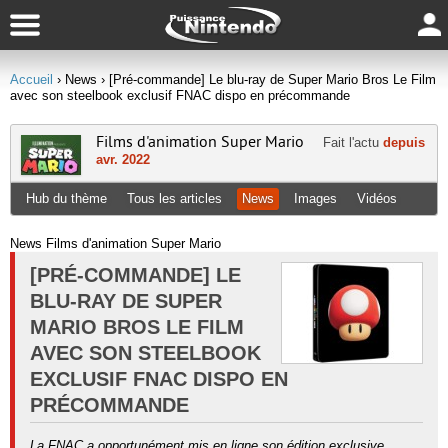
Accueil
› News
› [Pré-commande] Le blu-ray de Super Mario Bros Le Film
avec son steelbook exclusif FNAC dispo en précommande
Films d'animation Super Mario
Fait l'actu
depuis
avr. 2022
Hub du thème
Tous les articles
News
Images
Vidéos
News Films d'animation Super Mario
[PRÉ-COMMANDE] LE
BLU-RAY DE SUPER
MARIO BROS LE FILM
AVEC SON STEELBOOK
EXCLUSIF FNAC DISPO EN
PRÉCOMMANDE
La FNAC a opportunément mis en ligne son édition exclusive