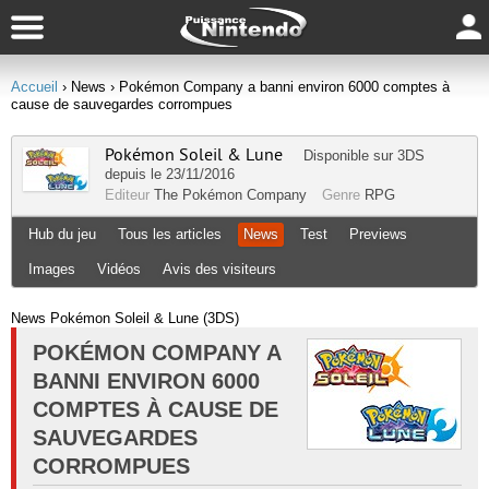
Accueil
› News
› Pokémon Company a banni environ 6000 comptes à
cause de sauvegardes corrompues
Pokémon Soleil & Lune
Disponible sur
3DS
depuis le 23/11/2016
Editeur
The Pokémon Company
Genre
RPG
Hub du jeu
Tous les articles
News
Test
Previews
Images
Vidéos
Avis des visiteurs
News Pokémon Soleil & Lune (3DS)
POKÉMON COMPANY A
BANNI ENVIRON 6000
COMPTES À CAUSE DE
SAUVEGARDES
CORROMPUES