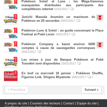
Pokémon Soleil et Lune : les Méga-Gemmes
manquantes distribuées aux participants des
compétitions internet
31/01/2017
Junichi Masuda énumère un maximum de
Pokémon en 20 secondes
29/01/2017
Pokémon Lune & Soleil : un guide concernant la Place
Festival et Poké Loisir
29/01/2017
Pokémon Company a banni environ 6000
comptes à cause de sauvegardes corrompues
26/01/2017
Les mises à jour de Banque Pokémon et Poké
Transfert sont disponibles
25/01/2017
En bref ce mercredi 18 janvier : Pokémon Shuffle,
Figurine Link, Shigeru Miyamoto
18/01/2017
1
« Précédent
Suivant »
A propos du site
|
Courriers des lecteurs
|
Contact
|
Equipe du site
|