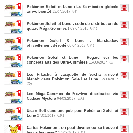
Pokémon Soleil et Lune : La 6e mission globale
arrive bientôt
12/04/2017
Pokémon Soleil et Lune : code de distribution de
quatre Méga-Gemmes !
08/04/2017
2
Pokémon Soleil & Lune : Marshadow
officiellement dévoilé
08/04/2017
1
Pokemon Soleil et Lune - Regard sur les
concepts arts des Ultra-Chimères
15/03/2017
Les Pikachu à casquette de Sacha arrivent
bientôt dans Pokémon Soleil et Lune
12/03/2017
Les Méga-Gemmes de Mewtwo distribuées via
Cadeau Mystère
04/03/2017
2
Usain Bolt dans une pub pour Pokémon Soleil et
Lune
27/02/2017
1
Cartes Pokémon : on peut deviner où se trouvent
les cartes rares?
17/02/2017
1