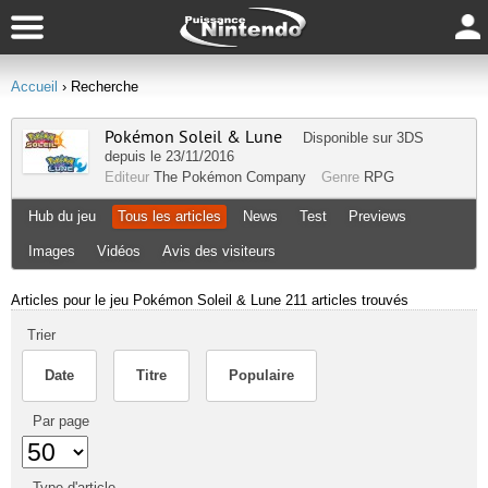
Accueil
› Recherche
Pokémon Soleil & Lune
Disponible sur
3DS
depuis le 23/11/2016
Editeur
The Pokémon Company
Genre
RPG
Hub du jeu
Tous les articles
News
Test
Previews
Images
Vidéos
Avis des visiteurs
Articles pour le jeu Pokémon Soleil & Lune
211 articles trouvés
Trier
Date
Titre
Populaire
Par page
Type d'article