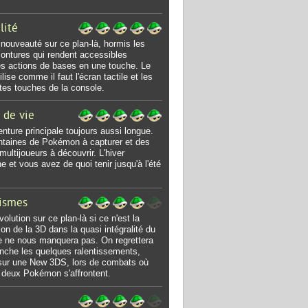
lité
nouveauté sur ce plan-là, hormis les
ntures qui rendent accessibles
s actions de bases en une touche. Le
ilise comme il faut l'écran tactile et les
ntes touches de la console.
 de vie
nture principale toujours aussi longue.
taines de Pokémon à capturer et des
ultijoueurs à découvrir. L'hiver
e et vous avez de quoi tenir jusqu'à l'été
ismes
olution sur ce plan-là si ce n'est la
tion de la 3D dans la quasi intégralité du
le ne nous manquera pas. On regrettera
nche les quelques ralentissements,
ur une New 3DS, lors de combats où
 deux Pokémon s'affrontent.