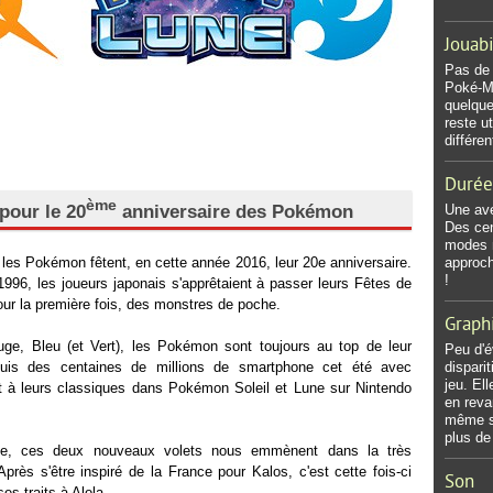
Jouabi
Pas de 
Poké-Mo
quelque
reste ut
différe
Durée
ème
pour le 20
anniversaire des Pokémon
Une ave
Des cen
modes m
 les Pokémon fêtent, en cette année 2016, leur 20e anniversaire.
approch
!
 1996, les joueurs japonais s'apprêtaient à passer leurs Fêtes de
our la première fois, des monstres de poche.
Graph
e, Bleu (et Vert), les Pokémon sont toujours au top de leur
Peu d'év
quis des centaines de millions de smartphone cet été avec
dispari
jeu. El
 à leurs classiques dans Pokémon Soleil et Lune sur Nintendo
en reva
même s
plus de
ée, ces deux nouveaux volets nous emmènent dans la très
Après s'être inspiré de la France pour Kalos, c'est cette fois-ci
Son
es traits à Alola.