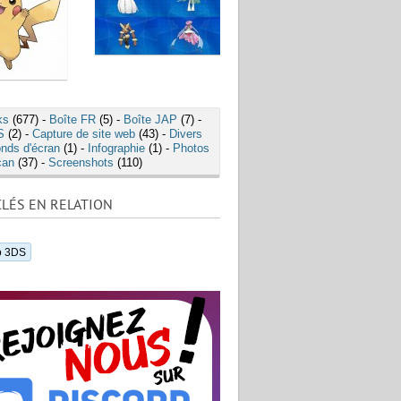
ks
(677) -
Boîte FR
(5) -
Boîte JAP
(7) -
S
(2) -
Capture de site web
(43) -
Divers
nds d'écran
(1) -
Infographie
(1) -
Photos
can
(37) -
Screenshots
(110)
LÉS EN RELATION
o 3DS