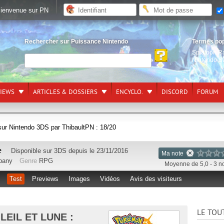
ienvenue sur PN
Rechercher sur Puissance Nintendo
Termes po
Splatoon R
Nintendo S
VIEWS
ARTICLES & DOSSIERS
ENCYCLO.
DISCORD
FORUM
sur Nintendo 3DS par ThibaultPN : 18/20
e
Disponible sur
3DS
depuis le 23/11/2016
Ma note
pany
Genre
RPG
Moyenne de 5,0 - 3 n
Test
Previews
Images
Vidéos
Avis des visiteurs
LE TOU
EIL ET LUNE :