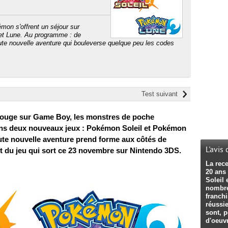
mon s'offrent un séjour sur
 et Lune. Au programme : de
e nouvelle aventure qui bouleverse quelque peu les codes
Test suivant
Rouge sur Game Boy, les monstres de poche
ans deux nouveaux jeux : Pokémon Soleil et Pokémon
oute nouvelle aventure prend forme aux côtés de
L'avis
t du jeu qui sort ce 23 novembre sur Nintendo 3DS.
La rece
20 ans
Soleil 
nombre
franch
réussie
sont, p
d'oeuvr