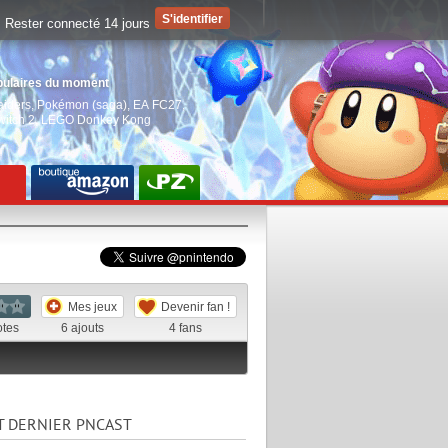
Rester connecté 14 jours
pulaires du moment
aiders
,
Pokémon (saga)
,
EA FC27
,
witch 2
,
LEGO Donkey Kong
Mes jeux
Devenir fan !
otes
6
ajouts
4
fans
T DERNIER PNCAST