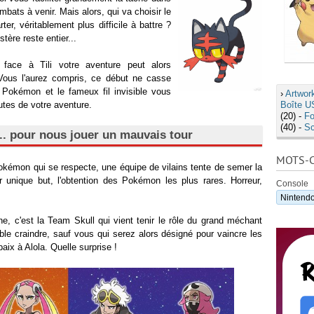
mbats à venir. Mais alors, qui va choisir le
rter, véritablement plus difficile à battre ?
tère reste entier...
face à Tili votre aventure peut alors
Vous l'aurez compris, ce début ne casse
 Pokémon et le fameux fil invisible vous
›
Artwor
utes de votre aventure.
Boîte U
(20) -
Fo
(40) -
S
... pour nous jouer un mauvais tour
MOTS-C
émon qui se respecte, une équipe de vilains tente de semer la
r unique but, l'obtention des Pokémon les plus rares. Horreur,
Console
Nintend
, c'est la Team Skull qui vient tenir le rôle du grand méchant
le craindre, sauf vous qui serez alors désigné pour vaincre les
aix à Alola. Quelle surprise !