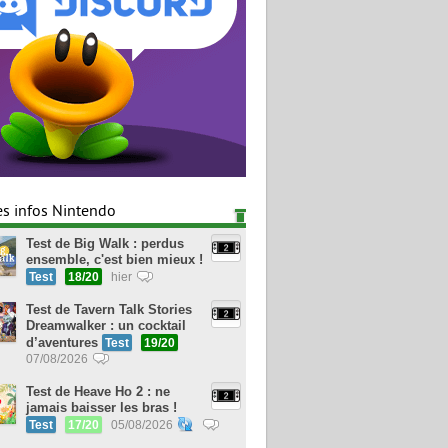
es infos Nintendo
Test de Big Walk : perdus
ensemble, c'est bien mieux !
Test
18/20
hier
Test de Tavern Talk Stories
Dreamwalker : un cocktail
d’aventures
Test
19/20
07/08/2026
Test de Heave Ho 2 : ne
jamais baisser les bras !
Test
17/20
05/08/2026