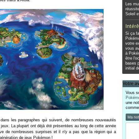
Les mu
réussit
Soleil 
Intérê
Si ça f
Pokémo
votre e
vous a
à Pokém
être l'
bases p
initial
Votre a
Vous so
Pokémo
une not
comment
Ma no
 dans les paragraphes qui suivent, de nombreuses nouveautés
jeux. La plupart ont déjà été présentées au long de cette année
rve de nombreuses surprises et il n'y a pas que la région qui a
génération de jeux Pokémon !