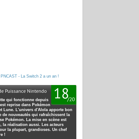
PNCAST - La Switch 2 a un an !
18
 de Puissance Nintendo
/
20
tte qui fonctionne depuis
 est reprise dans Pokémon
et Lune. L'univers d'Alola apporte bon
 de nouveautés qui rafraîchissent la
ise Pokémon. La mise en scène est
, la réalisation aussi. Les acteurs
our la plupart, grandioses. Un chef
e !