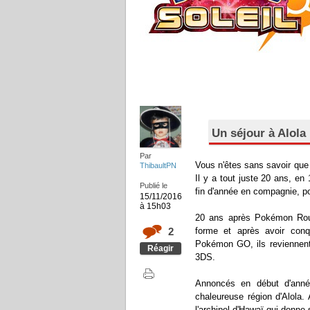
Un séjour à Alola 
Par
Vous n'êtes sans savoir que
ThibaultPN
Il y a tout juste 20 ans, en
Publié le
fin d'année en compagnie, p
15/11/2016
à 15h03
20 ans après Pokémon Roug
forme et après avoir con
2
Pokémon GO, ils reviennent
Réagir
3DS.
Annoncés en début d'ann
chaleureuse région d'Alola. 
l'archipel d'Hawaï qui donne s