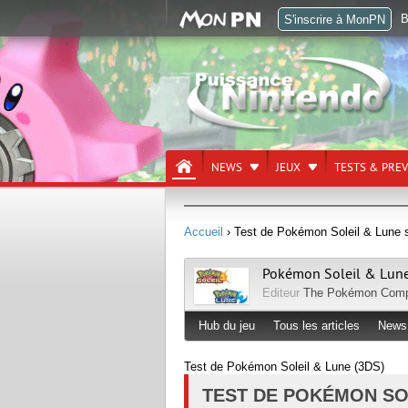
B
S'inscrire à MonPN
NEWS
JEUX
TESTS & PRE
Accueil
› Test de Pokémon Soleil & Lune 
Pokémon Soleil & Lun
Editeur
The Pokémon Com
Hub du jeu
Tous les articles
News
Test de Pokémon Soleil & Lune (3DS)
TEST DE POKÉMON SOL