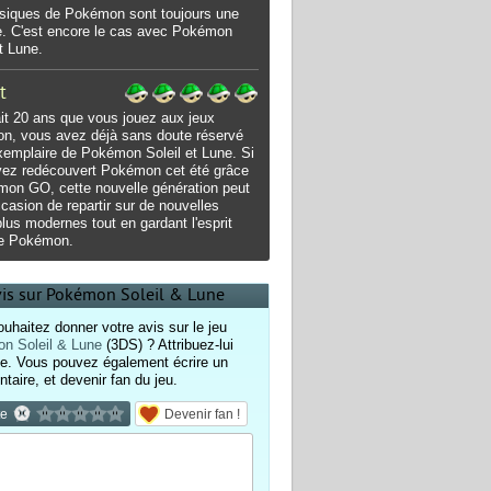
siques de Pokémon sont toujours une
e. C'est encore le cas avec Pokémon
et Lune.
t
ait 20 ans que vous jouez aux jeux
n, vous avez déjà sans doute réservé
xemplaire de Pokémon Soleil et Lune. Si
vez redécouvert Pokémon cet été grâce
on GO, cette nouvelle génération peut
occasion de repartir sur de nouvelles
lus modernes tout en gardant l'esprit
 de Pokémon.
vis sur Pokémon Soleil & Lune
uhaitez donner votre avis sur le jeu
n Soleil & Lune
(3DS) ? Attribuez-lui
e. Vous pouvez également écrire un
aire, et devenir fan du jeu.
te
Devenir fan !