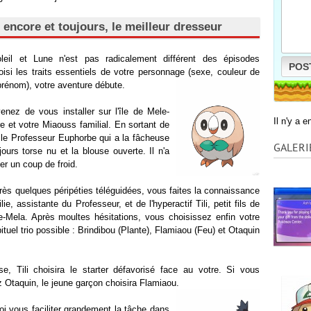
, encore et toujours, le meilleur dresseur
il et Lune n'est pas radicalement différent des épisodes
POS
oisi les traits essentiels de votre personnage (sexe, couleur de
rénom), votre aventure débute.
enez de vous installer sur l'île de Mele-
Il n'y a 
e et votre Miaouss familial. En sortant de
le Professeur Euphorbe qui a la fâcheuse
GALERI
ours torse nu et la blouse ouverte. Il n'a
er un coup de froid.
rès quelques péripéties téléguidées, vous faites la connaissance
lie, assistante du Professeur, et de l'hyperactif Tili, petit fils de
-Mela. Après moultes hésitations, vous choisissez enfin votre
tuel trio possible : Brindibou (Plante), Flamiaou (Feu) et Otaquin
ise, Tili choisira le starter défavorisé face au votre. Si vous
 Otaquin, le jeune garçon choisira Flamiaou.
i vous faciliter grandement la tâche dans