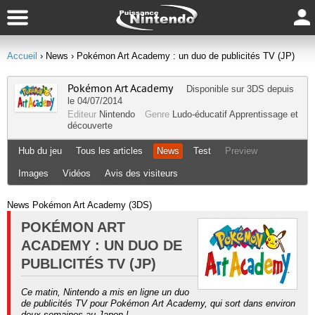
Accueil
› News
› Pokémon Art Academy : un duo de publicités TV (JP)
Pokémon Art Academy
Disponible sur
3DS
depuis
le 04/07/2014
Editeur
Nintendo
Genre
Ludo-éducatif
Apprentissage et
découverte
Hub du jeu
Tous les articles
News
Test
Preview
Images
Vidéos
Avis des visiteurs
News Pokémon Art Academy (3DS)
POKÉMON ART
ACADEMY : UN DUO DE
PUBLICITÉS TV (JP)
Ce matin, Nintendo a mis en ligne un duo
de publicités TV pour Pokémon Art Academy, qui sort dans environ
deux semaines au Japon !