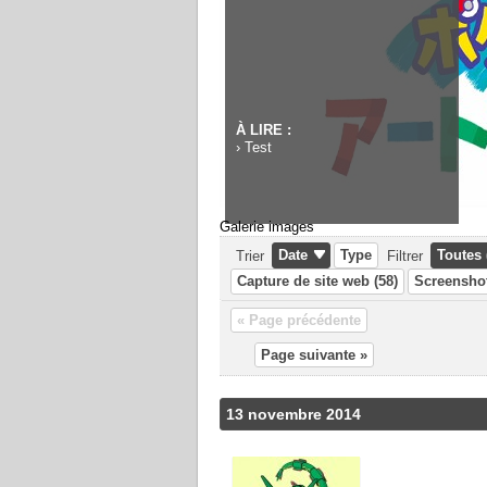
À LIRE :
›
Test
Galerie images
Date
Type
Toutes 
Trier
Filtrer
Capture de site web (58)
Screenshot
« Page précédente
Page suivante »
13 novembre 2014