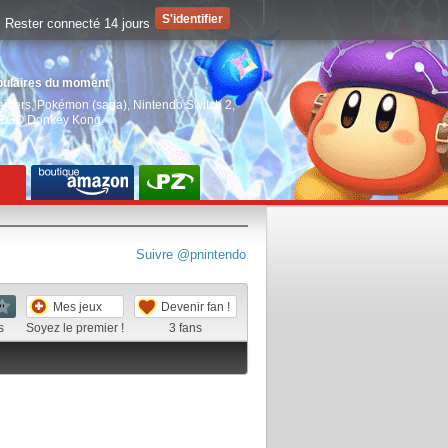
Rester connecté 14 jours
pulaires du moment
aiders
,
Pokémon (saga)
,
Nintendo Switch 2
,
EGO Donkey Kong
Suivre @pnintendo
Mes jeux
Devenir fan !
s
Soyez le premier !
3
fans