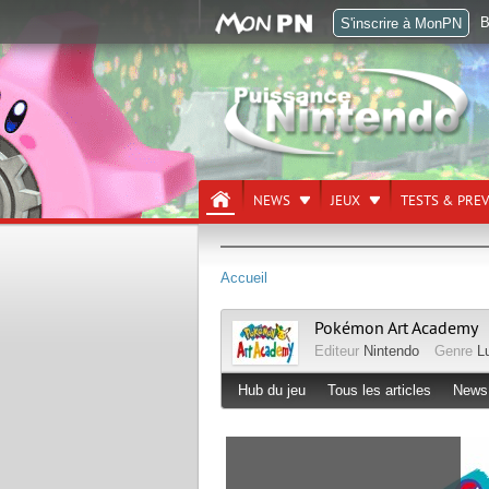
B
S'inscrire à MonPN
NEWS
JEUX
TESTS & PRE
Accueil
Pokémon Art Academy
Editeur
Nintendo
Genre
L
Hub du jeu
Tous les articles
News