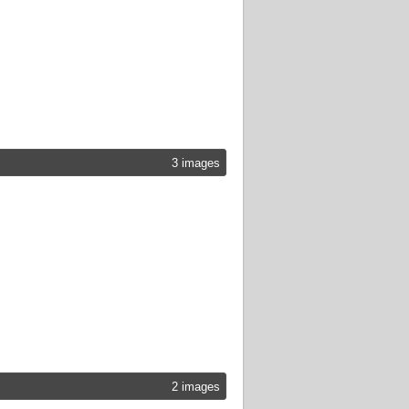
3 images
2 images