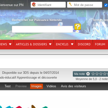
ienvenue sur PN
Rechercher sur Puissance Nintendo
Termes po
Splatoon R
EA FC27
,
L
VIEWS
ARTICLES & DOSSIERS
ENCYCLO.
DISCORD
FORUM
Disponible sur
3DS
depuis le 04/07/2014
Ma note
udo-éducatif
Apprentissage et découverte
Moyenne de 5,0 - 2 note
Test
Preview
Images
Vidéos
Avis des visiteurs