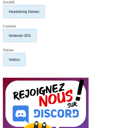
Société
Headstrong Games
Console
Nintendo 3DS
Thème
Vidéos