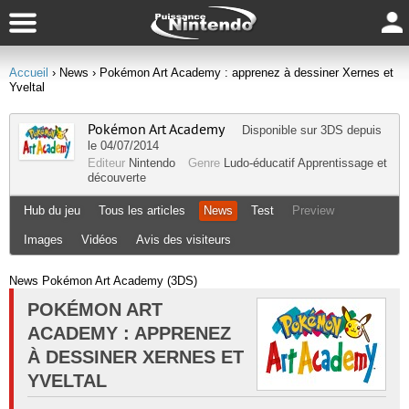
Accueil
› News
› Pokémon Art Academy : apprenez à dessiner Xernes et
Yveltal
Pokémon Art Academy
Disponible sur
3DS
depuis
le 04/07/2014
Editeur
Nintendo
Genre
Ludo-éducatif
Apprentissage et
découverte
Hub du jeu
Tous les articles
News
Test
Preview
Images
Vidéos
Avis des visiteurs
News Pokémon Art Academy (3DS)
POKÉMON ART
ACADEMY : APPRENEZ
À DESSINER XERNES ET
YVELTAL