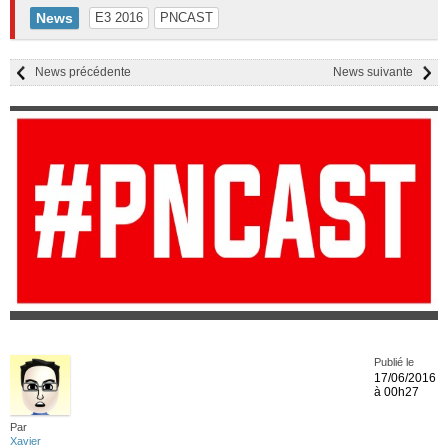
News
E3 2016
PNCAST
News précédente
News suivante
Publié le
17/06/2016
à 00h27
Par
Xavier