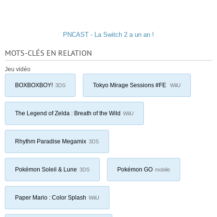
PNCAST - La Switch 2 a un an !
MOTS-CLÉS EN RELATION
Jeu vidéo
BOXBOXBOY!
Tokyo Mirage Sessions #FE
3DS
WiiU
The Legend of Zelda : Breath of the Wild
WiiU
Rhythm Paradise Megamix
3DS
Pokémon Soleil & Lune
Pokémon GO
3DS
mobile
Paper Mario : Color Splash
WiiU