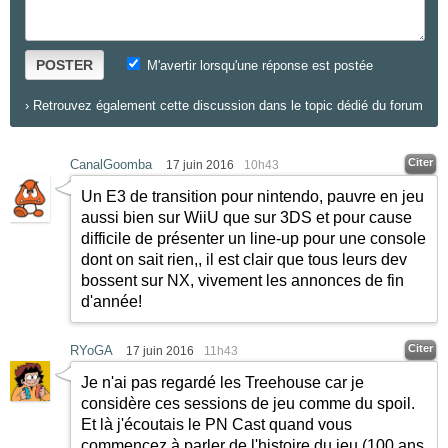
POSTER
M'avertir lorsqu'une réponse est postée
›
Retrouvez également cette discussion dans le topic dédié du forum
Citer
CanalGoomba
17 juin 2016
10h43
Un E3 de transition pour nintendo, pauvre en jeu
aussi bien sur WiiU que sur 3DS et pour cause
difficile de présenter un line-up pour une console
dont on sait rien,, il est clair que tous leurs dev
bossent sur NX, vivement les annonces de fin
d'année!
Citer
RYoGA
17 juin 2016
11h43
Je n'ai pas regardé les Treehouse car je
considère ces sessions de jeu comme du spoil.
Et là j'écoutais le PN Cast quand vous
commencez à parler de l'histoire du jeu (100 ans