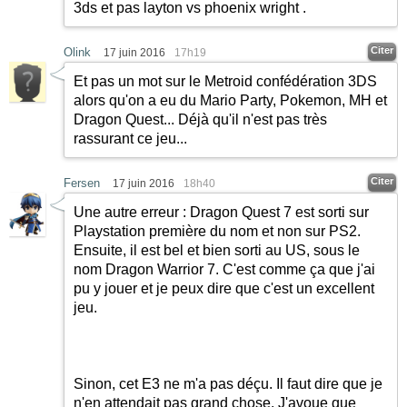
3ds et pas layton vs phoenix wright .
Citer
Olink
17 juin 2016
17h19
Et pas un mot sur le Metroid confédération 3DS
alors qu'on a eu du Mario Party, Pokemon, MH et
Dragon Quest... Déjà qu'il n'est pas très
rassurant ce jeu...
Citer
Fersen
17 juin 2016
18h40
Une autre erreur : Dragon Quest 7 est sorti sur
Playstation première du nom et non sur PS2.
Ensuite, il est bel et bien sorti au US, sous le
nom Dragon Warrior 7. C'est comme ça que j'ai
pu y jouer et je peux dire que c'est un excellent
jeu.
Sinon, cet E3 ne m'a pas déçu. Il faut dire que je
n'en attendait pas grand chose. J'avoue que