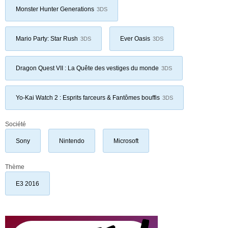
Monster Hunter Generations
3DS
Mario Party: Star Rush
Ever Oasis
3DS
3DS
Dragon Quest VII : La Quête des vestiges du monde
3DS
Yo-Kai Watch 2 : Esprits farceurs & Fantômes bouffis
3DS
Société
Sony
Nintendo
Microsoft
Thème
E3 2016