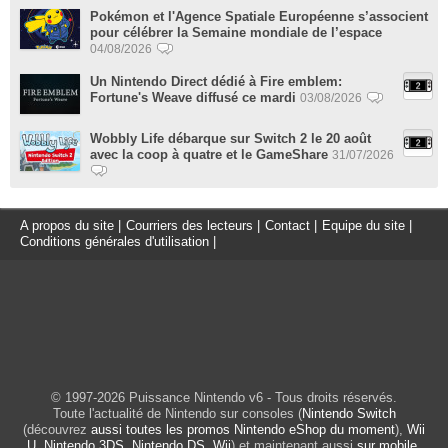
Pokémon et l'Agence Spatiale Européenne s’associent
pour célébrer la Semaine mondiale de l’espace
04/08/2026
Un Nintendo Direct dédié à Fire emblem:
Fortune's Weave diffusé ce mardi
03/08/2026
Wobbly Life débarque sur Switch 2 le 20 août
avec la coop à quatre et le GameShare
31/07/2026
A propos du site
|
Courriers des lecteurs
|
Contact
|
Equipe du site
|
Conditions générales d'utilisation
|
© 1997-2026 Puissance Nintendo v6 - Tous droits réservés.
Toute l'actualité de Nintendo sur consoles (
Nintendo Switch
(découvrez
aussi toutes les promos Nintendo eShop du moment
),
Wii
U
,
Nintendo 3DS
,
Nintendo DS
,
Wii
) et maintenant aussi
sur mobile
.