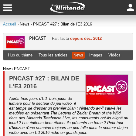
Accueil
› News
› PNCAST #27 : Bilan de l'E3 2016
PNCAST
Fait l'actu
depuis déc. 2012
Hub du thème
Tous les articles
News
Images
Vidéos
News PNCAST
PNCAST #27 : BILAN DE
L'E3 2016
Après trois jours d'E3, trois jours de
lumière pour le secteur du jeu vidéo, il
est temps de dresser un premier bilan : Nintendo a-t-il sauvé les
meubles en présentant The Legend of Zelda: Breath of the Wild
dans des Nintendo Treehouse Live, les concurrents ont-ils aligné du
lourd ? Les éditeurs-tiers étaient-ils présents en force ? Petit tour
d'horizon d'une semaine toujours un peu folle dans le secteur du jeu
vidéo avec un E3 2016 riche en grands jeux.