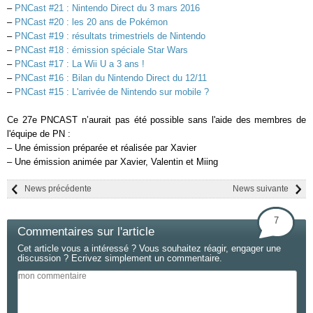
–
PNCast #21 : Nintendo Direct du 3 mars 2016
–
PNCast #20 : les 20 ans de Pokémon
–
PNCast #19 : résultats trimestriels de Nintendo
–
PNCast #18 : émission spéciale Star Wars
–
PNCast #17 : La Wii U a 3 ans !
–
PNCast #16 : Bilan du Nintendo Direct du 12/11
–
PNCast #15 : L'arrivée de Nintendo sur mobile ?
Ce 27e PNCAST n’aurait pas été possible sans l'aide des membres de
l'équipe de PN :
– Une émission préparée et réalisée par Xavier
– Une émission animée par Xavier, Valentin et Miing
News précédente
News suivante
7
Commentaires sur l'article
Cet article vous a intéressé ? Vous souhaitez réagir, engager une
discussion ? Ecrivez simplement un commentaire.