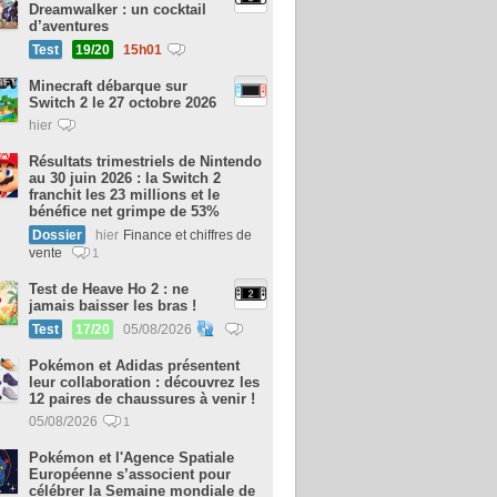
Dreamwalker : un cocktail
d’aventures
Test
19/20
15h01
Minecraft débarque sur
Switch 2 le 27 octobre 2026
hier
Résultats trimestriels de Nintendo
au 30 juin 2026 : la Switch 2
franchit les 23 millions et le
bénéfice net grimpe de 53%
Dossier
hier
Finance et chiffres de
vente
1
Test de Heave Ho 2 : ne
jamais baisser les bras !
Test
17/20
05/08/2026
Pokémon et Adidas présentent
leur collaboration : découvrez les
12 paires de chaussures à venir !
05/08/2026
1
Pokémon et l'Agence Spatiale
Européenne s’associent pour
célébrer la Semaine mondiale de