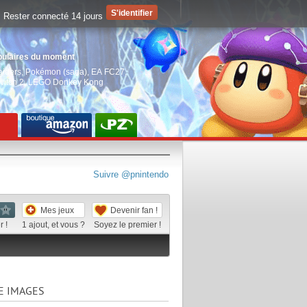
Rester connecté 14 jours
pulaires du moment
aiders
,
Pokémon (saga)
,
EA FC27
,
witch 2
,
LEGO Donkey Kong
Suivre @pnintendo
Mes jeux
Devenir fan !
 !
1
ajout, et vous ?
Soyez le premier !
E IMAGES