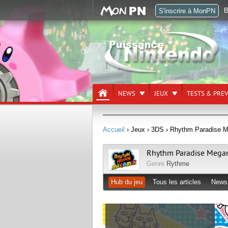
B
S'inscrire à MonPN
NEWS
JEUX
TESTS & PRE
Accueil
› Jeux
› 3DS
› Rhythm Paradise 
Rhythm Paradise Mega
Genre
Rythme
Hub du jeu
Tous les articles
News