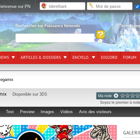
ienvenue sur PN
Rechercher sur Puissance Nintendo
Termes po
Splatoon R
Nintendo S
VIEWS
ARTICLES & DOSSIERS
ENCYCLO.
DISCORD
FORUM
Megamix
mix
Disponible sur
3DS
Ma note
Soyez le premier à noter
Test
Preview
Images
Vidéos
Avis des visiteurs
GALERI