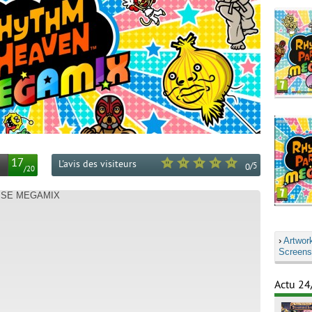
17
L'avis des visiteurs
/
5
0
/
20
DISE MEGAMIX
›
Artwor
Screens
Actu 24