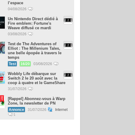
l’espace
04/08/2026
Un Nintendo Direct dédié à
Fire emblem: Fortune's
Weave diffusé ce mardi
03/08/2026
Test de The Adventures of
Elliot : The Millenium Tales,
une belle épopée à travers le
temps
Test
16/20
03/08/2026
Wobbly Life débarque sur
Switch 2 le 20 août avec la
coop à quatre et le GameShare
31/07/2026
[Rappel] Abonnez-vous à Warp
Zone, la newsletter de PN
Annonce
31/07/2026
Internet
1