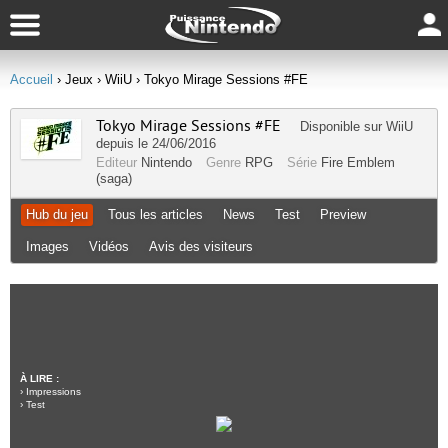
Accueil
› Jeux
› WiiU
› Tokyo Mirage Sessions #FE
Tokyo Mirage Sessions #FE
Disponible sur
WiiU
depuis le 24/06/2016
Editeur
Nintendo
Genre
RPG
Série
Fire Emblem
(saga)
Hub du jeu
Tous les articles
News
Test
Preview
Images
Vidéos
Avis des visiteurs
À LIRE :
›
Impressions
›
Test