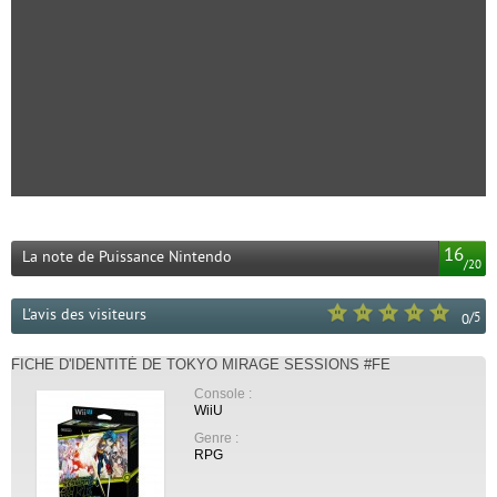
16
La note de Puissance Nintendo
/
20
L'avis des visiteurs
/
5
0
FICHE D'IDENTITÉ DE TOKYO MIRAGE SESSIONS #FE
Console :
WiiU
Genre :
RPG