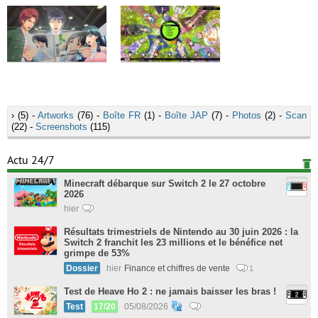
›
(5) -
Artworks
(76) -
Boîte FR
(1) -
Boîte JAP
(7) -
Photos
(2) -
Scan
(22) -
Screenshots
(115)
Actu 24/7
Minecraft débarque sur Switch 2 le 27 octobre
2026
hier
Résultats trimestriels de Nintendo au 30 juin 2026 : la
Switch 2 franchit les 23 millions et le bénéfice net
grimpe de 53%
Dossier
hier
Finance et chiffres de vente
1
Test de Heave Ho 2 : ne jamais baisser les bras !
Test
17/20
05/08/2026