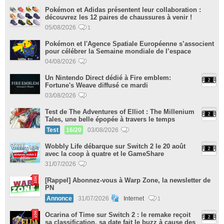
Pokémon et Adidas présentent leur collaboration :
découvrez les 12 paires de chaussures à venir !
05/08/2026
1
Pokémon et l'Agence Spatiale Européenne s’associent
pour célébrer la Semaine mondiale de l’espace
04/08/2026
Un Nintendo Direct dédié à Fire emblem:
Fortune's Weave diffusé ce mardi
03/08/2026
Test de The Adventures of Elliot : The Millenium
Tales, une belle épopée à travers le temps
Test
16/20
03/08/2026
Wobbly Life débarque sur Switch 2 le 20 août
avec la coop à quatre et le GameShare
31/07/2026
[Rappel] Abonnez-vous à Warp Zone, la newsletter de
PN
Annonce
31/07/2026
Internet
1
Ocarina of Time sur Switch 2 : le remake reçoit
sa classification, sa date fait le buzz à cause des