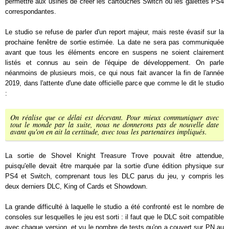
permettre aux usines de créer les cartouches Switch ou les galettes PS4
correspondantes.
Le studio se refuse de parler d'un report majeur, mais reste évasif sur la
prochaine fenêtre de sortie estimée. La date ne sera pas communiquée
avant que tous les éléments encore en suspens ne soient clairement
listés et connus au sein de l'équipe de développement. On parle
néanmoins de plusieurs mois, ce qui nous fait avancer la fin de l'année
2019, dans l'attente d'une date officielle parce que comme le dit le studio
:
On réalise que ce délai est décevant. Pour mieux communiquer avec
tout le monde par la suite, nous ne donnerons pas de nouvelle date
avant qu'on en ait la certitude, avec tous les partenaires impliqués.
La sortie de Shovel Knight Treasure Trove pouvait être attendue,
puisqu'elle devait être marquée par la sortie d'une édition physique sur
PS4 et Switch, comprenant tous les DLC parus du jeu, y compris les
deux derniers DLC, King of Cards et Showdown.
La grande difficulté à laquelle le studio a été confronté est le nombre de
consoles sur lesquelles le jeu est sorti : il faut que le DLC soit compatible
avec chaque version, et vu le nombre de tests qu'on a couvert sur PN au