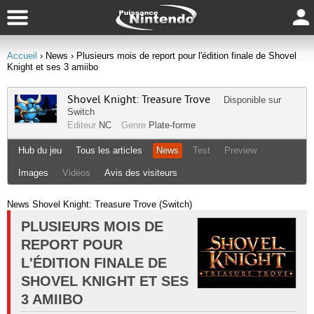
Accueil
› News
› Plusieurs mois de report pour l'édition finale de Shovel
Knight et ses 3 amiibo
Shovel Knight: Treasure Trove
Disponible sur
Switch
Editeur
NC
Genre
Plate-forme
Hub du jeu
Tous les articles
News
Test
Preview
Images
Vidéos
Avis des visiteurs
News Shovel Knight: Treasure Trove (Switch)
PLUSIEURS MOIS DE
REPORT POUR
L'ÉDITION FINALE DE
SHOVEL KNIGHT ET SES
3 AMIIBO