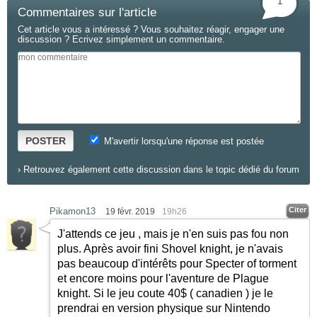
1
Commentaires sur l'article
Cet article vous a intéressé ? Vous souhaitez réagir, engager une
discussion ? Ecrivez simplement un commentaire.
POSTER
M'avertir lorsqu'une réponse est postée
›
Retrouvez également cette discussion dans le topic dédié du forum
Citer
Pikamon13
19 févr. 2019
19h26
J'attends ce jeu , mais je n'en suis pas fou non
plus. Après avoir fini Shovel knight, je n'avais
pas beaucoup d'intérêts pour Specter of torment
et encore moins pour l'aventure de Plague
knight. Si le jeu coute 40$ ( canadien ) je le
prendrai en version physique sur Nintendo