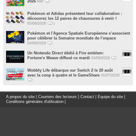
2026
hier
Pokémon et Adidas présentent leur collaboration :
découvrez les 12 paires de chaussures à venir !
05/08/2026
1
Pokémon et l'Agence Spatiale Européenne s’associent
pour célébrer la Semaine mondiale de l’espace
04/08/2026
Un Nintendo Direct dédié à Fire emblem:
Fortune's Weave diffusé ce mardi
03/08/2026
Wobbly Life débarque sur Switch 2 le 20 août
avec la coop à quatre et le GameShare
31/07/2026
A propos du site
|
Courriers des lecteurs
|
Contact
|
Equipe du site
|
Conditions générales d'utilisation
|