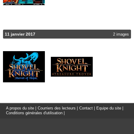
11 janvier 2017
2 images
A propos du site
|
Courriers des lecteurs
|
Contact
|
Equipe du site
|
Conditions générales d'utilisation
|