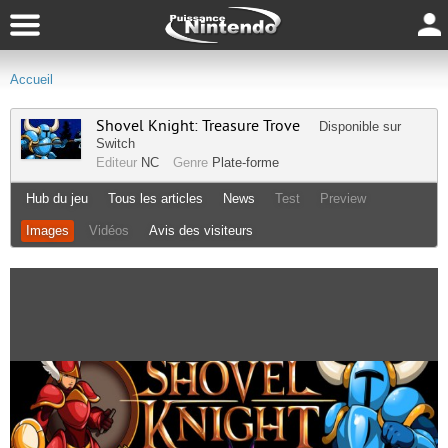
Accueil
Shovel Knight: Treasure Trove
Disponible sur
Switch
Editeur
NC
Genre
Plate-forme
Hub du jeu
Tous les articles
News
Test
Preview
Images
Vidéos
Avis des visiteurs