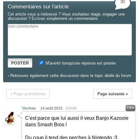
30
Commentaires sur l'article
Cet article vous a intéressé ? Vous souhaitez réagir, engager une
discussion ? Ecrivez simplement un commentaire.
POSTER
M'avertir lorsqu'une réponse est postée
›
Retrouvez également cette discussion dans le topic dédié du forum
« Page précédente
Page suivante »
Citer
Vecleas
14 août 2015
01h36
C'est parce que lui aussi il veux Banjo Kazooie
dans Smash Bros !
Du coup il tend des perches à Nintendo :3