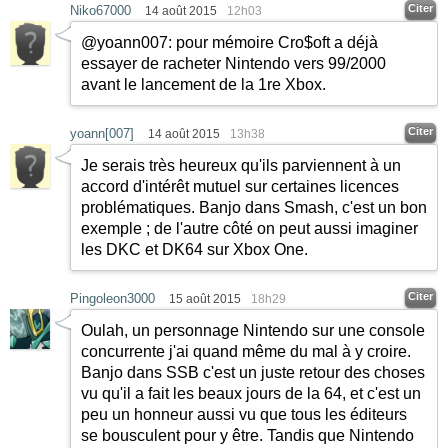
Citer
Niko67000
14 août 2015
12h03
@yoann007: pour mémoire Cro$oft a déjà
essayer de racheter Nintendo vers 99/2000
avant le lancement de la 1re Xbox.
Citer
yoann[007]
14 août 2015
13h38
Je serais très heureux qu'ils parviennent à un
accord d'intérêt mutuel sur certaines licences
problématiques. Banjo dans Smash, c'est un bon
exemple ; de l'autre côté on peut aussi imaginer
les DKC et DK64 sur Xbox One.
Citer
Pingoleon3000
15 août 2015
18h29
Oulah, un personnage Nintendo sur une console
concurrente j'ai quand même du mal à y croire.
Banjo dans SSB c'est un juste retour des choses
vu qu'il a fait les beaux jours de la 64, et c'est un
peu un honneur aussi vu que tous les éditeurs
se bousculent pour y être. Tandis que Nintendo