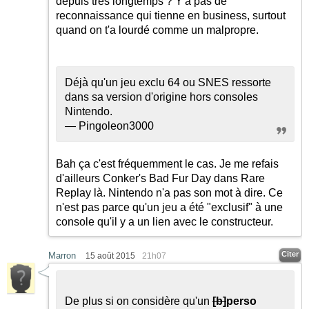
depuis très longtemps ? Y'a pas de
reconnaissance qui tienne en business, surtout
quand on t'a lourdé comme un malpropre.
Déjà qu'un jeu exclu 64 ou SNES ressorte
dans sa version d'origine hors consoles
Nintendo.
— Pingoleon3000
Bah ça c'est fréquemment le cas. Je me refais
d'ailleurs Conker's Bad Fur Day dans Rare
Replay là. Nintendo n'a pas son mot à dire. Ce
n'est pas parce qu'un jeu a été "exclusif" à une
console qu'il y a un lien avec le constructeur.
Citer
Marron
15 août 2015
21h07
De plus si on considère qu'un
[b]
perso