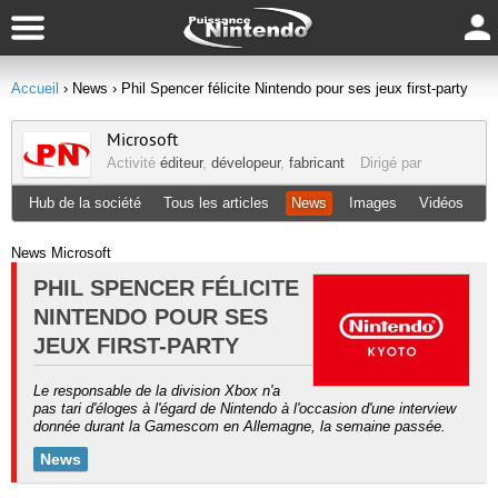
Accueil
› News
› Phil Spencer félicite Nintendo pour ses jeux first-party
Microsoft
Activité
éditeur
,
dévelopeur
,
fabricant
Dirigé par
Hub de la société
Tous les articles
News
Images
Vidéos
News Microsoft
PHIL SPENCER FÉLICITE
NINTENDO POUR SES
JEUX FIRST-PARTY
Le responsable de la division Xbox n'a
pas tari d'éloges à l'égard de Nintendo à l'occasion d'une interview
donnée durant la Gamescom en Allemagne, la semaine passée.
News