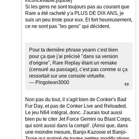
inconcevable.
[/quote]
Si les gens ne sont toujours pas au courant que
Rare a été racheté y'a PLUS DE DIX ANS, je
suis un peu triste pour eux. Et fort heureusement,
ce ne sont pas "les gens" qui décident.
Pour ta dernière phrase yoann c'est bien
pour ça que j'ai précisé "dans sa version
d'origine", Rare Replay étant un remake
(censuré au passage), c'est pas comme si ça
ressortait sur une console virtuelle.
— Pingoleon3000
Non pas du tout, il s'agit bien de Conker's Bad
Fur Day, et pas de Conker Live and Reloaded.
Le jeu N64 intégral, donc. J'aurais tout aussi
bien pu te citer Jet Force Gemini ou Blast Corps,
qui sont aussi dans la compil'. (Ainsi que, dans
une moindre mesure, Banjo-Kazooie et Banjo-
Tooie qui malgré de toutes petites modifications