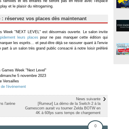
s familles et les enfants ne seront pas en reste avec l'espace
lay et le plaisir du rétrogaming.
te : réservez vos places dès maintenant
mes Week "NEXT LEVEL" est désormais ouverte. Le salon invite
apidement leurs places
pour ne pas manquer cette édition qui
rquer les esprits... et peut-être déjà se rassurer quant à l'envie
 part à un salon très grand public consacré à notre loisir préféré
is Games Week "Next Level"
au dimanche 5 novembre 2023
e Versailles
el de l'événement
News suivante
s l'arène
[Rumeur] La démo de la Switch 2 à la
Gamescom aurait vu tourner Zelda BOTW en
4K à 60fps sans temps de chargement
0