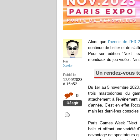
Alors que
l'avenir de l'E
continue de briller et de s'
Pour son édition "Next Le
mondiaux du jeu vidéo : Nin
Par
Xavier
Un rendez-vous to
Publié le
12/09/2023
à 15h52
Du 1er au 5 novembre 2023, 
trois mastodontes du gami
0
attachement à l'événement 
Réagir
d'année. C'est en effet l'oc
main les dernières consoles e
Paris Games Week "Next Le
halls et offrant une variété 
davantage de spectateurs qu