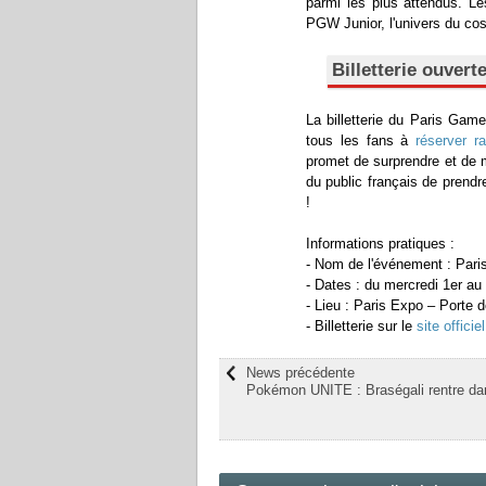
parmi les plus attendus. Le
PGW Junior, l'univers du cosp
Billetterie ouver
La billetterie du Paris Ga
tous les fans à
réserver r
promet de surprendre et de ma
du public français de prendre
!
Informations pratiques :
- Nom de l'événement : Par
- Dates : du mercredi 1er 
- Lieu : Paris Expo – Porte d
- Billetterie sur le
site offici
News précédente
Pokémon UNITE : Braségali rentre dan