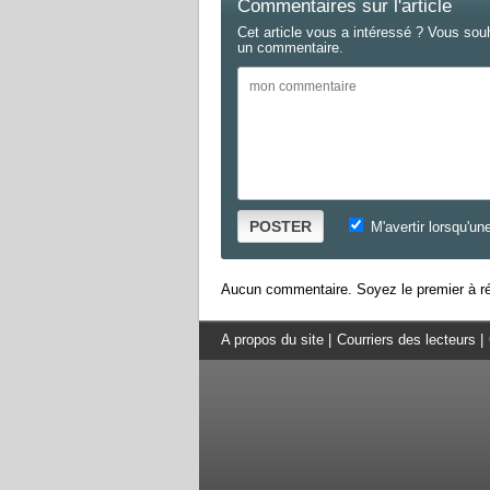
Commentaires sur l'article
Cet article vous a intéressé ? Vous sou
un commentaire.
POSTER
M'avertir lorsqu'un
Aucun commentaire. Soyez le premier à ré
A propos du site
|
Courriers des lecteurs
|