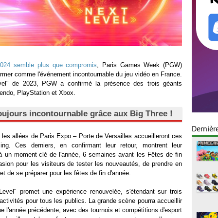
3 2024 semble plus que compromis
, Paris Games Week (PGW)
affirmer comme l'événement incontournable du jeu vidéo en France.
vel" de 2023, PGW a confirmé la présence des trois géants
tendo, PlayStation et Xbox.
ujours incontournable grâce aux Big Three !
Dernièr
les allées de Paris Expo – Porte de Versailles accueilleront ces
ng. Ces derniers, en confirmant leur retour, montrent leur
à un moment-clé de l'année, 6 semaines avant les Fêtes de fin
casion pour les visiteurs de tester les nouveautés, de prendre en
t de se préparer pour les fêtes de fin d'année.
vel" promet une expérience renouvelée, s'étendant sur trois
d'activités pour tous les publics. La grande scène pourra accueillir
e l'année précédente, avec des tournois et compétitions d'esport