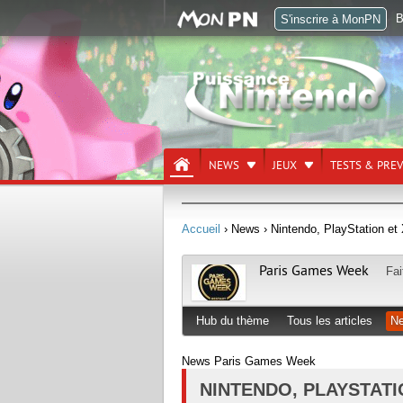
B
S'inscrire à MonPN
NEWS
JEUX
TESTS & PRE
Accueil
› News
› Nintendo, PlayStation et
Paris Games Week
Fai
Hub du thème
Tous les articles
N
News Paris Games Week
NINTENDO, PLAYSTATI