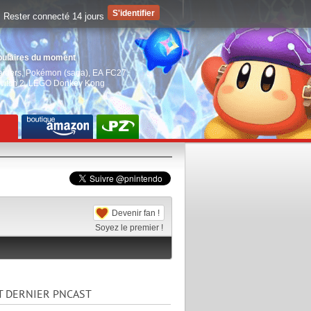
Rester connecté 14 jours
pulaires du moment
aiders
,
Pokémon (saga)
,
EA FC27
,
witch 2
,
LEGO Donkey Kong
Devenir fan !
Soyez le premier !
T DERNIER PNCAST