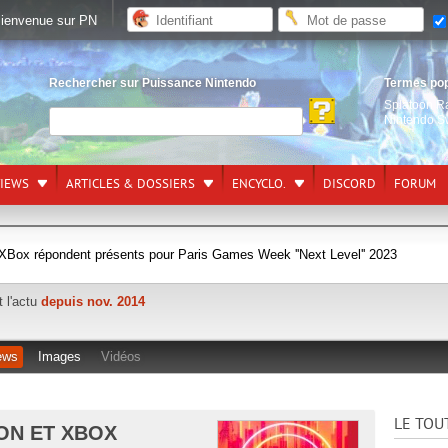
ienvenue sur PN
Rechercher sur Puissance Nintendo
Termes po
Splatoon R
Nintendo S
VIEWS
ARTICLES & DOSSIERS
ENCYCLO.
DISCORD
FORUM
 XBox répondent présents pour Paris Games Week ''Next Level'' 2023
t l'actu
depuis nov. 2014
ews
Images
Vidéos
LE TOU
ON ET XBOX