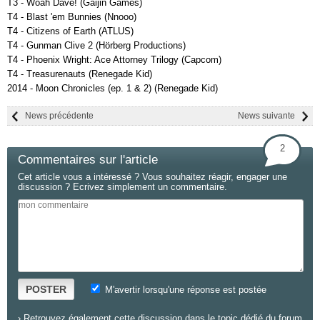
T3 - Woah Dave! (Gaijin Games)
T4 - Blast 'em Bunnies (Nnooo)
T4 - Citizens of Earth (ATLUS)
T4 - Gunman Clive 2 (Hörberg Productions)
T4 - Phoenix Wright: Ace Attorney Trilogy (Capcom)
T4 - Treasurenauts (Renegade Kid)
2014 - Moon Chronicles (ep. 1 & 2) (Renegade Kid)
News précédente
News suivante
2
Commentaires sur l'article
Cet article vous a intéressé ? Vous souhaitez réagir, engager une
discussion ? Ecrivez simplement un commentaire.
POSTER
M'avertir lorsqu'une réponse est postée
›
Retrouvez également cette discussion dans le topic dédié du forum