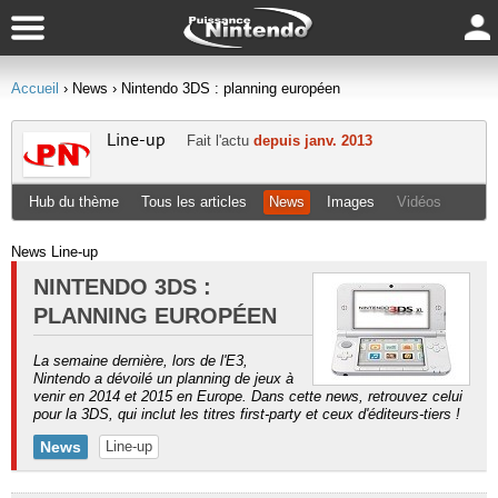
Accueil
› News
› Nintendo 3DS : planning européen
Line-up
Fait l'actu
depuis janv. 2013
Hub du thème
Tous les articles
News
Images
Vidéos
News Line-up
NINTENDO 3DS :
PLANNING EUROPÉEN
La semaine dernière, lors de l'E3,
Nintendo a dévoilé un planning de jeux à
venir en 2014 et 2015 en Europe. Dans cette news, retrouvez celui
pour la 3DS, qui inclut les titres first-party et ceux d'éditeurs-tiers !
News
Line-up