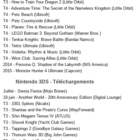
T3 - How to Train Your Dragon 2 (Little Orbit)
T4 - Adventure Time: The Secret of the Nameless Kingdom (Little Orbit)
T4 - Petz Beach (Ubisoft)
T4 - Petz Countryside (Ubisoft)
T4 - Planes: Fire & Rescue (Little Orbit)
T4 - LEGO Batman 3: Beyond Gotham (Warner Bros.)
T4 - Tenkai Knights: Brave Battle (Bandai Namco)
T4 - Tetris Ultimate (Ubisoft)
T4 - Violetta: Rhythm & Music (Little Orbit)
T4 - Winx Club: Saving Alfea (Little Orbit)
2014 - Persona Q: Shadow of the Labyrinth (NIS America)
2015 - Monster Hunter 4 Ultimate (Capcom)
Nintendo 3DS - Téléchargements
Juillet - Siesta Fiesta (Mojo Bones)
19 juin - Another World - 20th Anniversary Edition (Digital Lounge)
T3 - 1001 Spikes (Nicalis)
T3 - Shantae and the Pirate's Curse (WayForward)
T3 - Shin Megami Tensei IV (ATLUS)
T3 - Shovel Knight (Yacht Club Games)
T3 - Tappingo 2 (Goodbye Galaxy Games)
T3 - Thorium Wars 3D (Big John Games)