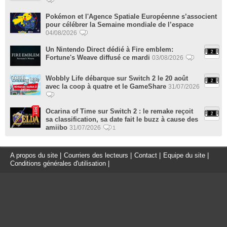
Pokémon et l'Agence Spatiale Européenne s’associent
pour célébrer la Semaine mondiale de l’espace
04/08/2026
Un Nintendo Direct dédié à Fire emblem:
Fortune's Weave diffusé ce mardi
03/08/2026
Wobbly Life débarque sur Switch 2 le 20 août
avec la coop à quatre et le GameShare
31/07/2026
Ocarina of Time sur Switch 2 : le remake reçoit
sa classification, sa date fait le buzz à cause des
amiibo
31/07/2026
1
A propos du site
|
Courriers des lecteurs
|
Contact
|
Equipe du site
|
Conditions générales d'utilisation
|