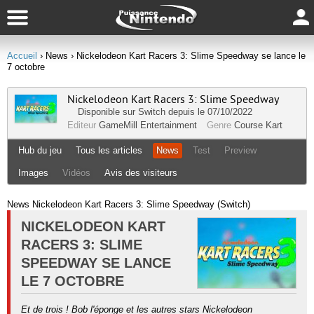
Accueil
› News
› Nickelodeon Kart Racers 3: Slime Speedway se lance le
7 octobre
Nickelodeon Kart Racers 3: Slime Speedway
Disponible sur
Switch
depuis le 07/10/2022
Editeur
GameMill Entertainment
Genre
Course
Kart
Hub du jeu
Tous les articles
News
Test
Preview
Images
Vidéos
Avis des visiteurs
News Nickelodeon Kart Racers 3: Slime Speedway (Switch)
NICKELODEON KART
RACERS 3: SLIME
SPEEDWAY SE LANCE
LE 7 OCTOBRE
Et de trois ! Bob l'éponge et les autres stars Nickelodeon