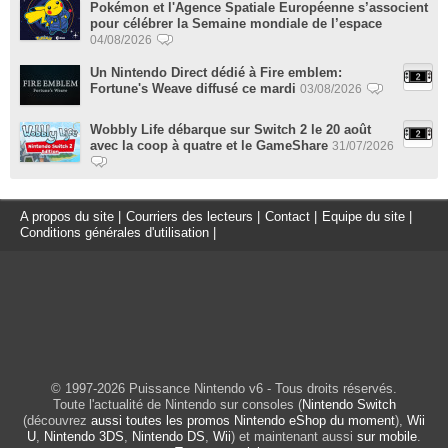
Pokémon et l'Agence Spatiale Européenne s’associent
pour célébrer la Semaine mondiale de l’espace
04/08/2026
Un Nintendo Direct dédié à Fire emblem:
Fortune's Weave diffusé ce mardi
03/08/2026
Wobbly Life débarque sur Switch 2 le 20 août
avec la coop à quatre et le GameShare
31/07/2026
A propos du site
|
Courriers des lecteurs
|
Contact
|
Equipe du site
|
Conditions générales d'utilisation
|
© 1997-2026 Puissance Nintendo v6 - Tous droits réservés.
Toute l'actualité de Nintendo sur consoles (
Nintendo Switch
(découvrez
aussi toutes les promos Nintendo eShop du moment
),
Wii
U
,
Nintendo 3DS
,
Nintendo DS
,
Wii
) et maintenant aussi
sur mobile
.