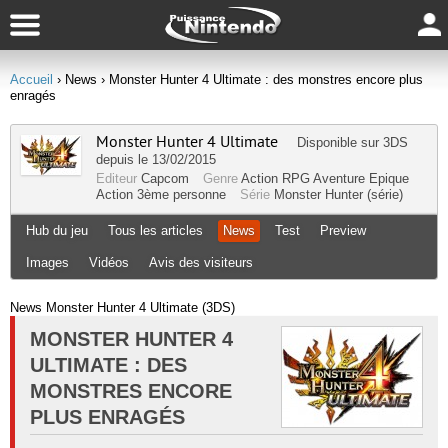
Accueil
› News
› Monster Hunter 4 Ultimate : des monstres encore plus
enragés
Monster Hunter 4 Ultimate
Disponible sur
3DS
depuis le 13/02/2015
Editeur
Capcom
Genre
Action RPG
Aventure
Epique
Action
3ème personne
Série
Monster Hunter (série)
Hub du jeu
Tous les articles
News
Test
Preview
Images
Vidéos
Avis des visiteurs
News Monster Hunter 4 Ultimate (3DS)
MONSTER HUNTER 4
ULTIMATE : DES
MONSTRES ENCORE
PLUS ENRAGÉS