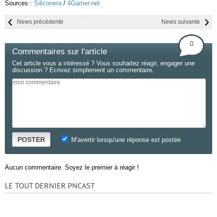
Sources :
Siliconera
/
4Gamer.net
News précédente
News suivante
0
Commentaires sur l'article
Cet article vous a intéressé ? Vous souhaitez réagir, engager une
discussion ? Ecrivez simplement un commentaire.
POSTER
M'avertir lorsqu'une réponse est postée
Aucun commentaire. Soyez le premier à réagir !
LE TOUT DERNIER PNCAST