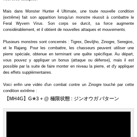
Mais dans Monster Hunter 4 Ultimate, une toute nouvelle condition
(extrême) fait son apparition lorsqu'un monstre réussit à combattre le
Feral Wyvern Virus. Son corps se durcit, sa force augmente
considérablement, et il obtient de nouvelles attaques et mouvements.
Plusieurs monstres sont concernés : Tigrex, Deviljho, Zinogre, Seregios,
et le Rajang. Pour les combattre, les chasseurs peuvent utiliser une
pierre spéciale, obtenue en terminant une quête spécifique. Au départ,
vous pouvez y appliquer un bonus (attaque ou défense), mais il est
possible par la suite de faire monter en niveau la pierre, et d'y appliquer
des effets supplémentaires.
Voici enfin une vidéo d'un combat contre un Zinogre touché par cette
condition extrême :
【MH4G】G★3 + @ 極限状態 : ジンオウガ パターン