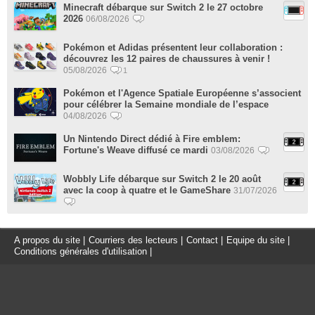
Minecraft débarque sur Switch 2 le 27 octobre
2026
06/08/2026
Pokémon et Adidas présentent leur collaboration :
découvrez les 12 paires de chaussures à venir !
05/08/2026
1
Pokémon et l'Agence Spatiale Européenne s’associent
pour célébrer la Semaine mondiale de l’espace
04/08/2026
Un Nintendo Direct dédié à Fire emblem:
Fortune's Weave diffusé ce mardi
03/08/2026
Wobbly Life débarque sur Switch 2 le 20 août
avec la coop à quatre et le GameShare
31/07/2026
A propos du site
|
Courriers des lecteurs
|
Contact
|
Equipe du site
|
Conditions générales d'utilisation
|