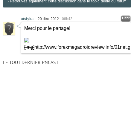
›
Retrouvez également cette discussion dans le topic dédié du forum
Citer
aistyka
20 déc. 2012
08h42
Merci pour le partage!
[img]
http://www.forexmegadroidreview.info/01net.gif
LE TOUT DERNIER PNCAST