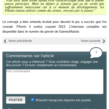
"Plus tard, nous avons ajouté cette caractéristique pour que le joueur
puisse participer. Mais au départ je pensais que ça ne serait pas
suffisamment intéressant car à ce moment du développement, les
Pikmin étaient utilisés comme des armes, envoyés par le joueur."
Le concept a bien entendu évolué pour devenir le jeu a succès que l'on
connait. Pikmin 3 sortira courant 2013. L'interview complète est
disponible dans le numéro de janvier de GamesMaster.
News précédente
News suivante
1
Commentaires sur l'article
Cet article vous a intéressé ? Vous souhaitez réagir, engager une
discussion ? Ecrivez simplement un commentaire.
POSTER
M'avertir lorsqu'une réponse est postée