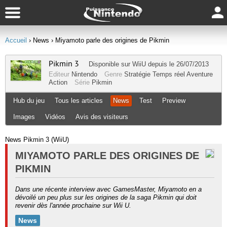
Accueil
› News
› Miyamoto parle des origines de Pikmin
Pikmin 3
Disponible sur
WiiU
depuis le 26/07/2013
Editeur
Nintendo
Genre
Stratégie
Temps réel
Aventure
Action
Série
Pikmin
Hub du jeu
Tous les articles
News
Test
Preview
Images
Vidéos
Avis des visiteurs
News Pikmin 3 (WiiU)
MIYAMOTO PARLE DES ORIGINES DE
PIKMIN
Dans une récente interview avec GamesMaster, Miyamoto en a
dévoilé un peu plus sur les origines de la saga Pikmin qui doit
revenir dès l'année prochaine sur Wii U.
News