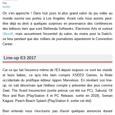
Par
buckk
On s'en approche ! Dans huit jours le plus grand salon du jeu vidéo au
monde ouvrira ses portes à Los Angeles. Avant cela nous aurons peut-
être déjà eu droit à quelques surprises en provenance des conférences
des éditeurs tiers que sont Bethesda Softworks, Electronic Arts et surtout
Ubisoft
, mais assurément l'essentiel du salon, du moins pour la Switch,
se fera pendant que des milliers de journalistes arpenteront le Convention
Center.
Line-up E3 2017
Car ce qui fait l'essence même de l'E3 depuis toujours ce sont les stands
et leurs babes, ce qu'a très bien compris XSEED Games, la filiale
occidentale du prolifique éditeur nippon Marvelous. En révélant son line-
up, on sait désormais que l'éditeur compte y présenter des jeux comme
Zwei: The Ilvard Insurrection (sortie prévue cet été sur PC), Sakuna: Of
Rice and Ruin (PlayStation 4 et PC Release, sortie en 2018), Senran
Kagura: Peach Beach Splash (PlayStation 4, sortie cet été).
Bien entendu nous n'excluons pas d'avoir quelques annonces durant