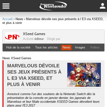
Accueil
› News
› Marvelous dévoile ses jeux présents à l E3 via XSEED,
et plus à venir
XSeed Games
Activité
éditeur
Dirigé par
Hub de la société
Tous les articles
News
Images
Vidéos
News XSeed Games
MARVELOUS DÉVOILE
SES JEUX PRÉSENTS À
L E3 VIA XSEED, ET
PLUS À VENIR
Annoncé comme l'un des soutiens de la Nintendo Switch dès la
présentation de la console en janvier dernier, les japonais de
Marvelous et leur filiale occidentale XSEED Games dévoilent leurs
plans pour l'E3 2017