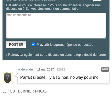
Cet article vous a intéressé ? Vous souhaitez réagir, engager une
discussion ? Ecrivez simplement un commentaire.
POSTER
M'avertir lorsqu'une réponse est postée
›
Retrouvez également cette discussion dans le topic dédié du forum
Citer
wiidefender
11 mai 2017
22h13
Parfait si boite il y a ! Sinon, no way pour moi !
LE TOUT DERNIER PNCAST