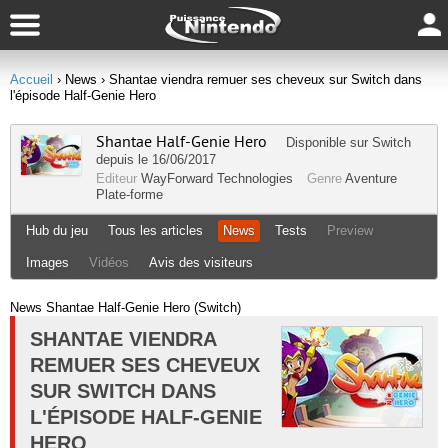
Accueil
› News
› Shantae viendra remuer ses cheveux sur Switch dans
l'épisode Half-Genie Hero
Shantae Half-Genie Hero
Disponible sur
Switch
depuis le 16/06/2017
Editeur
WayForward Technologies
Genre
Aventure
Plate-forme
Hub du jeu
Tous les articles
News
Tests
Preview
Images
Vidéos
Avis des visiteurs
News Shantae Half-Genie Hero (Switch)
SHANTAE VIENDRA
REMUER SES CHEVEUX
SUR SWITCH DANS
L'ÉPISODE HALF-GENIE
HERO