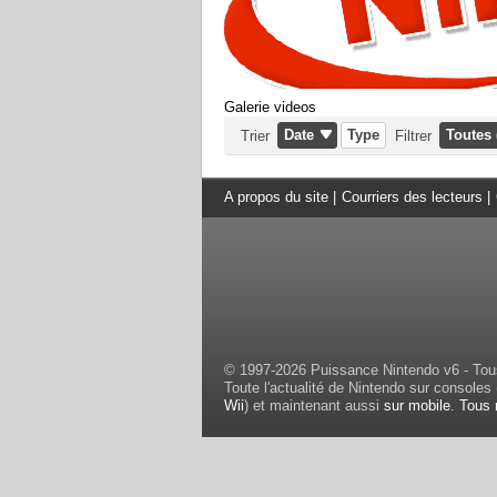
Galerie videos
Date
Type
Toutes 
Trier
Filtrer
A propos du site
|
Courriers des lecteurs
|
© 1997-2026 Puissance Nintendo v6 - Tous
Toute l'actualité de Nintendo sur consoles 
Wii
) et maintenant aussi
sur mobile
.
Tous 