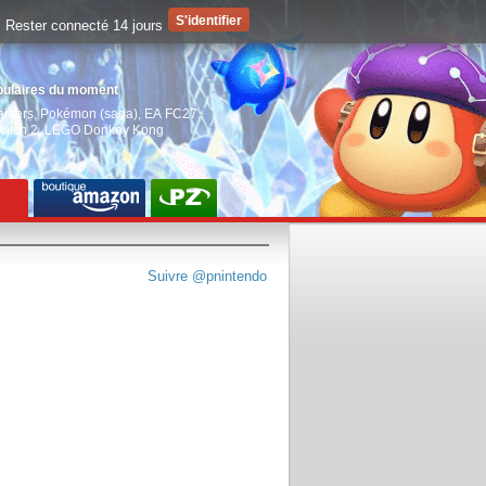
Rester connecté 14 jours
pulaires du moment
aiders
,
Pokémon (saga)
,
EA FC27
,
witch 2
,
LEGO Donkey Kong
Suivre @pnintendo