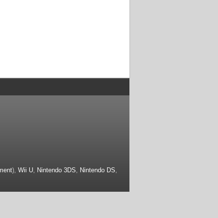
ment
),
Wii U
,
Nintendo 3DS
,
Nintendo DS
,