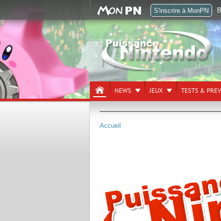
B
S'inscrire à MonPN
NEWS
JEUX
TESTS & PRE
Accueil