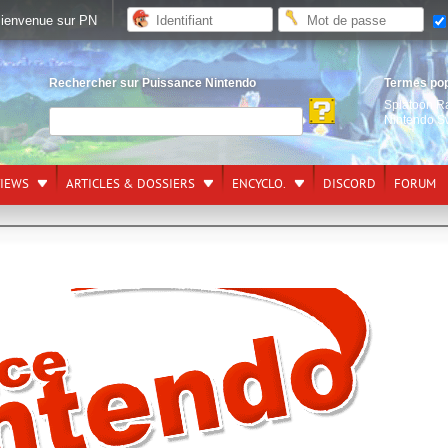
ienvenue sur PN
Rechercher sur Puissance Nintendo
Termes po
Splatoon R
Nintendo S
VIEWS
ARTICLES & DOSSIERS
ENCYCLO.
DISCORD
FORUM