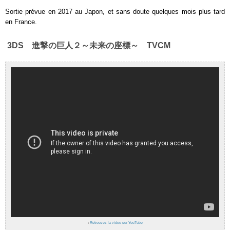
Sortie prévue en 2017 au Japon, et sans doute quelques mois plus tard
en France.
3DS 進撃の巨人２～未来の座標～ TVCM
›
Retrouvez la vidéo sur YouTube