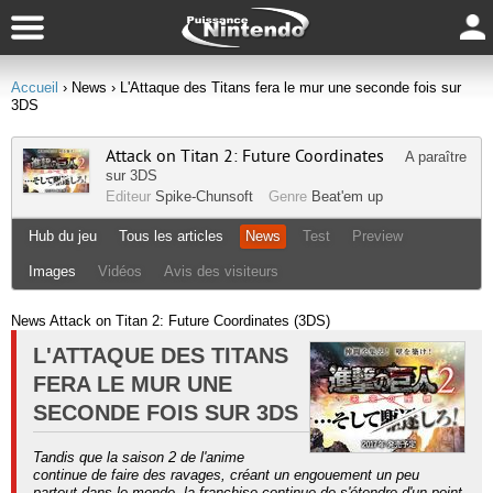
Accueil
› News
› L'Attaque des Titans fera le mur une seconde fois sur
3DS
Attack on Titan 2: Future Coordinates
A paraître
sur
3DS
Editeur
Spike-Chunsoft
Genre
Beat'em up
Hub du jeu
Tous les articles
News
Test
Preview
Images
Vidéos
Avis des visiteurs
News Attack on Titan 2: Future Coordinates (3DS)
L'ATTAQUE DES TITANS
FERA LE MUR UNE
SECONDE FOIS SUR 3DS
Tandis que la saison 2 de l'anime
continue de faire des ravages, créant un engouement un peu
partout dans le monde, la franchise continue de s'étendre d'un point