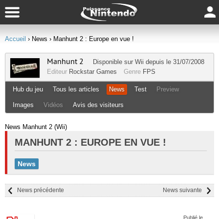
Accueil
› News
› Manhunt 2 : Europe en vue !
Manhunt 2
Disponible sur
Wii
depuis le 31/07/2008
Editeur
Rockstar Games
Genre
FPS
Hub du jeu
Tous les articles
News
Test
Preview
Images
Vidéos
Avis des visiteurs
News Manhunt 2 (Wii)
MANHUNT 2 : EUROPE EN VUE !
News
News précédente
News suivante
Publié le