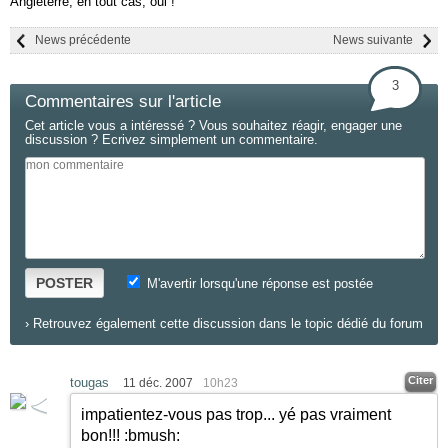
Angleterre, en tout cas, oui !
News précédente
News suivante
3
Commentaires sur l'article
Cet article vous a intéressé ? Vous souhaitez réagir, engager une
discussion ? Ecrivez simplement un commentaire.
POSTER
M'avertir lorsqu'une réponse est postée
›
Retrouvez également cette discussion dans le topic dédié du forum
Citer
tougas
11 déc. 2007
10h23
impatientez-vous pas trop... yé pas vraiment
bon!!!
:bmush: