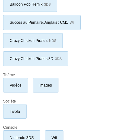
Balloon Pop Remix
3DS
Succès au Primaire, Anglais : CM1
Wii
Crazy Chicken Pirates
NDS
Crazy Chicken Pirates 3D
3DS
Thème
Vidéos
Images
Société
Tivola
Console
Nintendo 3DS
Wii