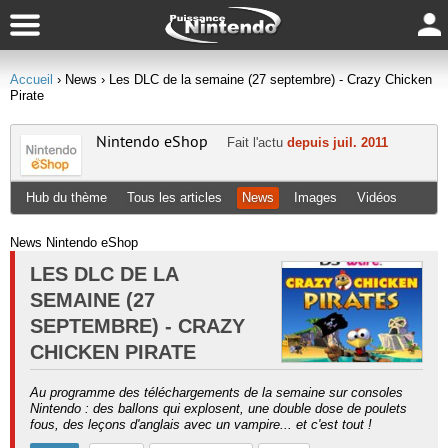
Accueil
› News
› Les DLC de la semaine (27 septembre) - Crazy Chicken
Pirate
Nintendo eShop
Fait l'actu
depuis juil. 2011
Hub du thème
Tous les articles
News
Images
Vidéos
News Nintendo eShop
LES DLC DE LA
SEMAINE (27
SEPTEMBRE) - CRAZY
CHICKEN PIRATE
Au programme des téléchargements de la semaine sur consoles
Nintendo : des ballons qui explosent, une double dose de poulets
fous, des leçons d'anglais avec un vampire... et c'est tout !