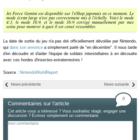
Jet Force Gemini est disponible sur l'eShop japonais en ce moment. Le
mode écran large n'est pas correctement mis à l'échelle. Voici le mode
4:3, le mode 16:9, et le mode 16:9 corrigé manuellement par mes
soins pour montrer à quoi il est censé ressembler.
La date de sortie du jeu n'a pas été officiellement dévoilée par Nintendo,
qui
dans son annonce
a simplement parlé de "en décembre". Il nous tarde
d'en découdre et d'aider l'équipe de soldats interstellaires à en découdre
avec ces hordes d'insectes-extraterrestres !
Source :
NintendoWorldReport
News précédente
News suivante
0
Commentaires sur l'article
Cet article vous a intéressé ? Vous souhaitez réagir, engager une
discussion ? Ecrivez simplement un commentaire.