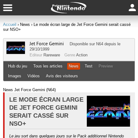
Accueil
› News
› Le mode écran large de Jet Force Gemini serait cassé
sur NSO+
Jet Force Gemini
Disponible sur
N64
depuis le
29/10/1999
Editeur
Rareware
Genre
Action
Hub du jeu
Tous les articles
News
Test
Preview
Images
Vidéos
Avis des visiteurs
News Jet Force Gemini (N64)
LE MODE ÉCRAN LARGE
DE JET FORCE GEMINI
SERAIT CASSÉ SUR
NSO+
Le jeu sort dans quelques jours sur le Pack additionnel Nintendo