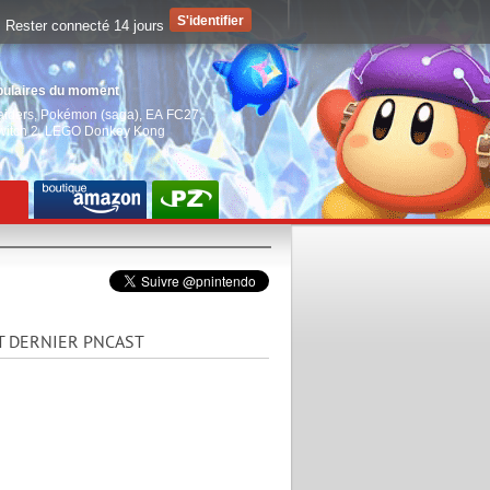
Rester connecté 14 jours
pulaires du moment
aiders
,
Pokémon (saga)
,
EA FC27
,
witch 2
,
LEGO Donkey Kong
T DERNIER PNCAST