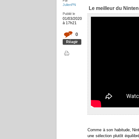
Par
JulienPN
Le meilleur du Ninte
Publié le
01/03/2020
à 17h21
0
Réagir
Comme à son habitude, Ninte
une sélection plutôt équilib