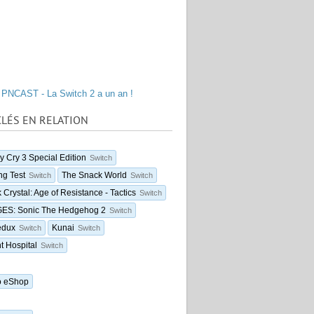
PNCAST - La Switch 2 a un an !
LÉS EN RELATION
y Cry 3 Special Edition
Switch
ng Test
The Snack World
Switch
Switch
 Crystal: Age of Resistance - Tactics
Switch
ES: Sonic The Hedgehog 2
Switch
edux
Kunai
Switch
Switch
t Hospital
Switch
o eShop