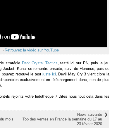
›
Retrouvez la vidéo sur YouTube
 de stratégie
Dark Crystal Tactics
, testé ici sur PN, puis le jeu
Jacket. Kunai se remontre ensuite, suivi de Florence, puis de
s pouvez retrouvé le test
juste ici
. Devil May Cry 3 vient clore la
 disponibles exclusivement en téléchargement donc, rien de plus
o.
ont-ils rejoints votre ludothèque ? Dites nous tout cela dans les
News suivante
 du mois
Top des ventes en France la semaine du 17 au
23 février 2020