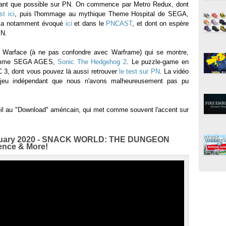
utant que possible sur PN. On commence par Metro Redux, dont
st ici
, puis l'hommage au mythique Theme Hospital de SEGA,
on a notamment évoqué
ici
et dans le
PNCAST
, et dont on espère
PN.
lay Warface (à ne pas confondre avec Warframe) qui se montre,
 gamme SEGA AGES,
Sonic The Hedgehog 2
. Le puzzle-game en
 3, dont vous pouvez là aussi retrouver
le test sur PN
. La vidéo
 jeu indépendant que nous n'avons malheureusement pas pu
 œil au "Download" américain, qui met comme souvent l'accent sur
bruary 2020 - SNACK WORLD: THE DUNGEON
ence & More!