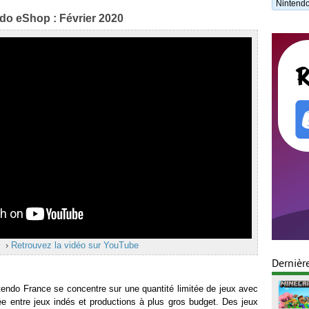
Nintendo
ndo eShop : Février 2020
›
Retrouvez la vidéo sur YouTube
Dernièr
ndo France se concentre sur une quantité limitée de jeux avec
rée entre jeux indés et productions à plus gros budget. Des jeux