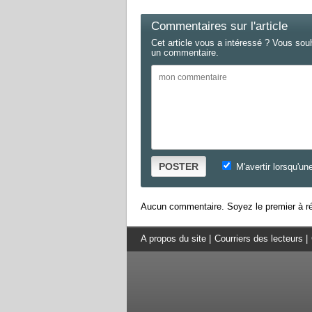
Commentaires sur l'article
Cet article vous a intéressé ? Vous sou
un commentaire.
POSTER
M'avertir lorsqu'un
Aucun commentaire. Soyez le premier à ré
A propos du site
|
Courriers des lecteurs
|