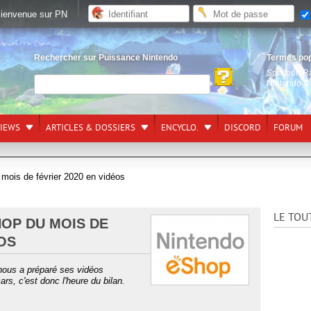
ienvenue sur PN
Rechercher sur Puissance Nintendo
Termes po
Splatoon R
Nintendo S
VIEWS
ARTICLES & DOSSIERS
ENCYCLO.
DISCORD
FORUM
 mois de février 2020 en vidéos
LE TOU
HOP DU MOIS DE
ÉOS
ous a préparé ses vidéos
rs, c'est donc l'heure du bilan.