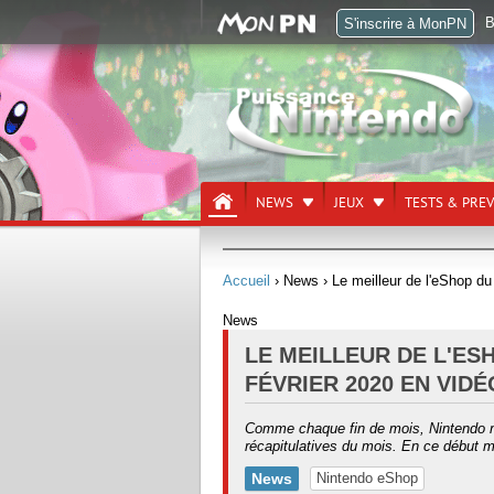
B
S'inscrire à MonPN
NEWS
JEUX
TESTS & PRE
Accueil
› News
› Le meilleur de l'eShop du
News
LE MEILLEUR DE L'ES
FÉVRIER 2020 EN VID
Comme chaque fin de mois, Nintendo n
récapitulatives du mois. En ce début ma
News
Nintendo eShop