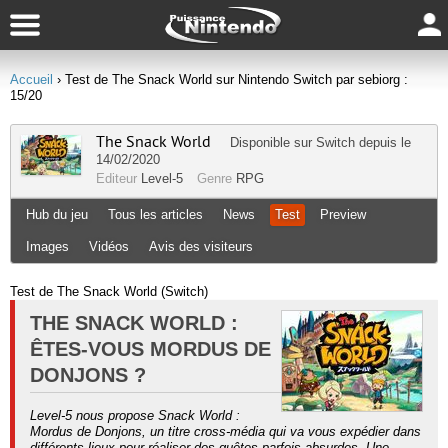
Accueil
› Test de The Snack World sur Nintendo Switch par sebiorg :
15/20
The Snack World
Disponible sur
Switch
depuis le
14/02/2020
Editeur
Level-5
Genre
RPG
Hub du jeu
Tous les articles
News
Test
Preview
Images
Vidéos
Avis des visiteurs
Test de The Snack World (Switch)
THE SNACK WORLD :
ÊTES-VOUS MORDUS DE
DONJONS ?
Level-5 nous propose Snack World :
Mordus de Donjons, un titre cross-média qui va vous expédier dans
différents lieux pour réaliser des quêtes parfois absurdes. Une