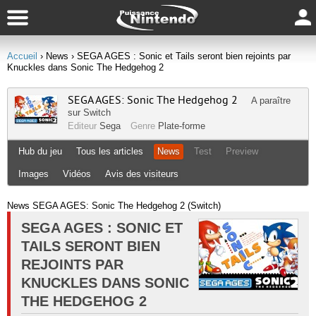
Accueil
› News
› SEGA AGES : Sonic et Tails seront bien rejoints par
Knuckles dans Sonic The Hedgehog 2
SEGA AGES: Sonic The Hedgehog 2
A paraître
sur
Switch
Editeur
Sega
Genre
Plate-forme
Hub du jeu
Tous les articles
News
Test
Preview
Images
Vidéos
Avis des visiteurs
News SEGA AGES: Sonic The Hedgehog 2 (Switch)
SEGA AGES : SONIC ET
TAILS SERONT BIEN
REJOINTS PAR
KNUCKLES DANS SONIC
THE HEDGEHOG 2