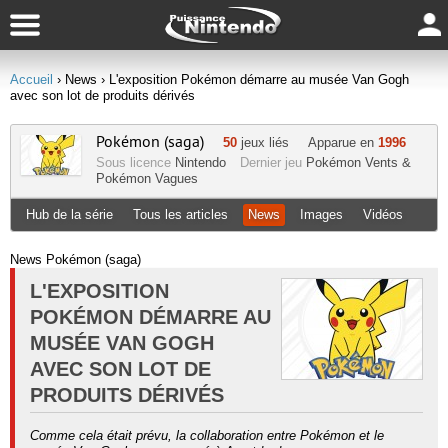
Accueil
› News
› L'exposition Pokémon démarre au musée Van Gogh
avec son lot de produits dérivés
Pokémon (saga)
50
jeux liés
Apparue en
1996
Sous licence
Nintendo
Dernier jeu
Pokémon Vents &
Pokémon Vagues
Hub de la série
Tous les articles
News
Images
Vidéos
News Pokémon (saga)
L'EXPOSITION
POKÉMON DÉMARRE AU
MUSÉE VAN GOGH
AVEC SON LOT DE
PRODUITS DÉRIVÉS
Comme cela était prévu, la collaboration entre Pokémon et le