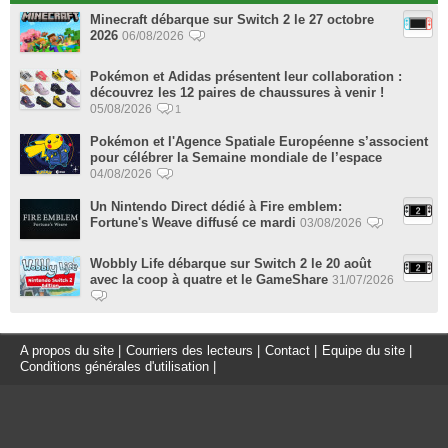
Minecraft débarque sur Switch 2 le 27 octobre
2026
06/08/2026
Pokémon et Adidas présentent leur collaboration :
découvrez les 12 paires de chaussures à venir !
05/08/2026
1
Pokémon et l'Agence Spatiale Européenne s’associent
pour célébrer la Semaine mondiale de l’espace
04/08/2026
Un Nintendo Direct dédié à Fire emblem:
Fortune's Weave diffusé ce mardi
03/08/2026
Wobbly Life débarque sur Switch 2 le 20 août
avec la coop à quatre et le GameShare
31/07/2026
A propos du site
|
Courriers des lecteurs
|
Contact
|
Equipe du site
|
Conditions générales d'utilisation
|