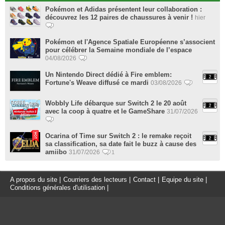
Pokémon et Adidas présentent leur collaboration :
découvrez les 12 paires de chaussures à venir !
hier
Pokémon et l'Agence Spatiale Européenne s’associent
pour célébrer la Semaine mondiale de l’espace
04/08/2026
Un Nintendo Direct dédié à Fire emblem:
Fortune's Weave diffusé ce mardi
03/08/2026
Wobbly Life débarque sur Switch 2 le 20 août
avec la coop à quatre et le GameShare
31/07/2026
Ocarina of Time sur Switch 2 : le remake reçoit
sa classification, sa date fait le buzz à cause des
amiibo
31/07/2026
1
A propos du site
|
Courriers des lecteurs
|
Contact
|
Equipe du site
|
Conditions générales d'utilisation
|