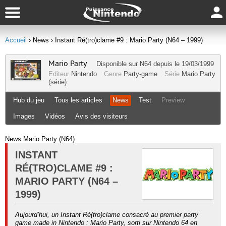
Accueil
› News
› Instant Ré(tro)clame #9 : Mario Party (N64 – 1999)
Mario Party
Disponible sur
N64
depuis le 19/03/1999
Editeur
Nintendo
Genre
Party-game
Série
Mario Party
(série)
Hub du jeu
Tous les articles
News
Test
Preview
Images
Vidéos
Avis des visiteurs
News Mario Party (N64)
INSTANT
RÉ(TRO)CLAME #9 :
MARIO PARTY (N64 –
1999)
Aujourd’hui, un Instant Ré(tro)clame consacré au premier party
game made in Nintendo : Mario Party, sorti sur Nintendo 64 en