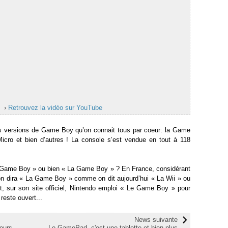
›
Retrouvez la vidéo sur YouTube
es versions de Game Boy qu’on connait tous par coeur: la Game
icro et bien d’autres ! La console s’est vendue en tout à 118
e Game Boy » ou bien « La Game Boy » ? En France, considérant
 dira « La Game Boy » comme on dit aujourd’hui « La Wii » ou
, sur son site officiel, Nintendo emploi « Le Game Boy » pour
reste ouvert...
News suivante
eurs
Le GamePad, c'est une tablette et bien plus