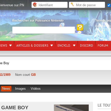
ienvenue sur PN
Rechercher sur Puissance Nintendo
Termes po
Splatoon R
EA FC27
,
L
VIEWS
ARTICLES & DOSSIERS
ENCYCLO.
DISCORD
FORUM
me Boy
11/1989
Nom court
GB
News
Images
Vidéos
LE TOU
A GAME BOY