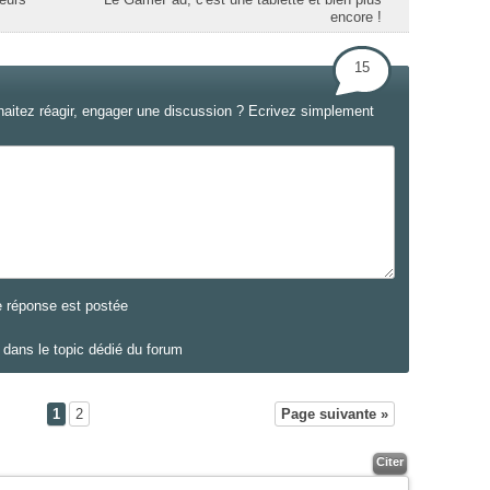
encore !
15
haitez réagir, engager une discussion ? Ecrivez simplement
e réponse est postée
dans le topic dédié du forum
1
2
Page suivante »
Citer