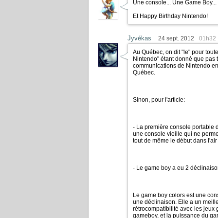
Une console... Une Game Boy...
Et Happy Birthday Nintendo!
Jyvékas
24 sept. 2012
01h32
Au Québec, on dit "le" pour tout
Nintendo" étant donné que pas t
communications de Nintendo env
Québec.
Sinon, pour l'article:
- La première console portable 
une console vieille qui ne perme
tout de même le début dans l'air
- Le game boy a eu 2 déclinaiso
Le game boy colors est une con
une déclinaison. Elle a un meill
rétrocompatibilité avec les jeu
gameboy, et la puissance du game