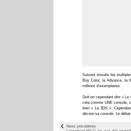
Suivent ensuite les multipl
Boy Color, la Advance, la M
millions d’exemplaires.
Doit-on cependant dire « L
cela comme UNE console, on
bien « La 3DS ». Cependant
décrire sa console. Le débat 
News précédente
Lancement Wii U, les avis des revend