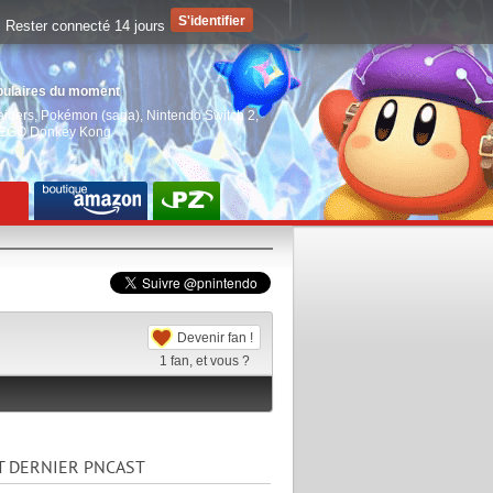
Rester connecté 14 jours
pulaires du moment
aiders
,
Pokémon (saga)
,
Nintendo Switch 2
,
EGO Donkey Kong
Devenir fan !
1
fan, et vous ?
T DERNIER PNCAST