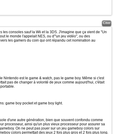
Citer
es les consoles sauf la Wii et la 3DS. J'imagine que ça vient de "Un
out le monde l'appelait NES, ou d'"un jeu vidéo", ou des
ers les gamers du coin qui ont répandu cet nomination au
de Nintendo est le game & watch, pas le game boy. Même si c'est
ttait pas de changer à volonté de jeux comme aujourd'hui, c'était
 portable.
ns: game boy pocket et game boy light.
sole d'une autre génération, bien que souvent confondu comme
eur processeur, ainsi qu'un plus vieux processeur pour assurer sa
x gameboy. On ne peut pas jouer sur un jeu gameboy colors sur
boy colors permettait des jeux 2 fois plus gros et 2 fois plus long.