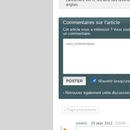
anglais
Commentaires sur l'article
Cet article vous a intéressé ? Vous sou
un commentaire.
POSTER
M'avertir lorsqu'un
›
Retrouvez également cette discussion 
« Page précédente
vexkin
23 sept. 2012
22h59