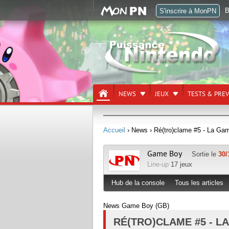
B
S'inscrire à MonPN
NEWS
JEUX
TESTS & PRE
Accueil
› News
› Ré(tro)clame #5 - La Ga
Game Boy
Sortie le
30/
Line-up
17 jeux
Hub de la console
Tous les articles
News Game Boy (GB)
RÉ(TRO)CLAME #5 - L