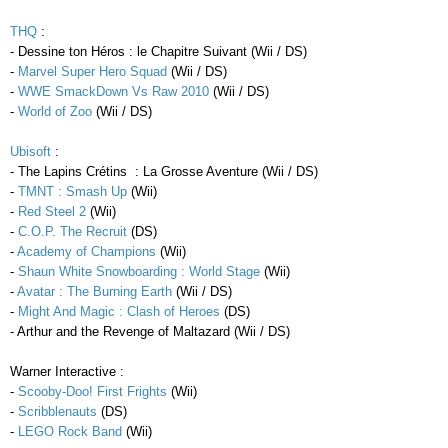
THQ
:
- Dessine ton Héros : le Chapitre Suivant (Wii / DS)
-
Marvel Super Hero Squad
(Wii / DS)
-
WWE SmackDown Vs Raw 2010
(Wii / DS)
-
World of Zoo
(Wii / DS)
Ubisoft
:
- The Lapins Crétins : La Grosse Aventure (Wii / DS)
-
TMNT : Smash Up
(Wii)
-
Red Steel 2
(Wii)
-
C.O.P. The Recruit
(DS)
-
Academy of Champions
(Wii)
-
Shaun White Snowboarding : World Stage
(Wii)
-
Avatar : The Burning Earth
(Wii / DS)
-
Might And Magic :
Clash of Heroes
(DS)
- Arthur and the Revenge of Maltazard (Wii / DS)
Warner Interactive :
-
Scooby-Doo! First Frights
(Wii)
-
Scribblenauts
(DS)
-
LEGO Rock Band
(Wii)