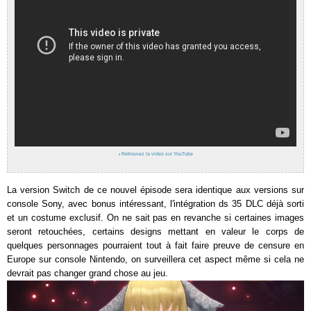
›
Retrouvez la vidéo sur YouTube
La version Switch de ce nouvel épisode sera identique aux versions sur
console Sony, avec bonus intéressant, l'intégration ds 35 DLC déjà sorti
et un costume exclusif. On ne sait pas en revanche si certaines images
seront retouchées, certains designs mettant en valeur le corps de
quelques personnages pourraient tout à fait faire preuve de censure en
Europe sur console Nintendo, on surveillera cet aspect même si cela ne
devrait pas changer grand chose au jeu.