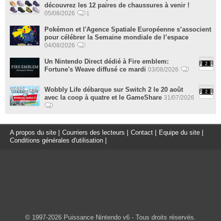
découvrez les 12 paires de chaussures à venir !
05/08/2026
1
Pokémon et l'Agence Spatiale Européenne s’associent
pour célébrer la Semaine mondiale de l’espace
04/08/2026
Un Nintendo Direct dédié à Fire emblem:
Fortune's Weave diffusé ce mardi
03/08/2026
Wobbly Life débarque sur Switch 2 le 20 août
avec la coop à quatre et le GameShare
31/07/2026
A propos du site
|
Courriers des lecteurs
|
Contact
|
Equipe du site
|
Conditions générales d'utilisation
|
© 1997-2026 Puissance Nintendo v6 - Tous droits réservés.