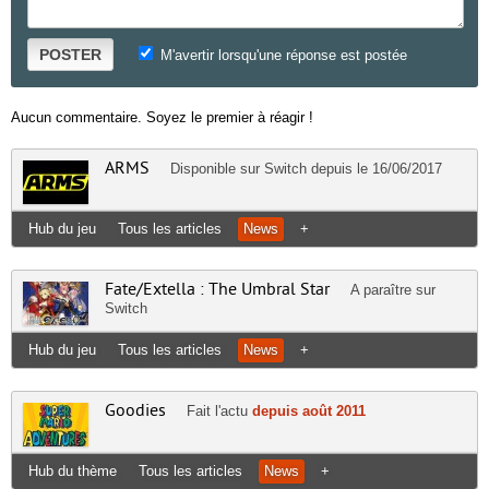
POSTER
M'avertir lorsqu'une réponse est postée
Aucun commentaire. Soyez le premier à réagir !
ARMS
Disponible sur
Switch
depuis le 16/06/2017
Hub du jeu
Tous les articles
News
+
Fate/Extella : The Umbral Star
A paraître sur
Switch
Hub du jeu
Tous les articles
News
+
Goodies
Fait l'actu
depuis août 2011
Hub du thème
Tous les articles
News
+