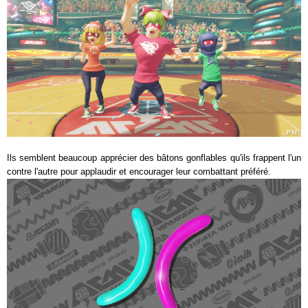
Ils semblent beaucoup apprécier des bâtons gonflables qu'ils frappent l'un
contre l'autre pour applaudir et encourager leur combattant préféré.