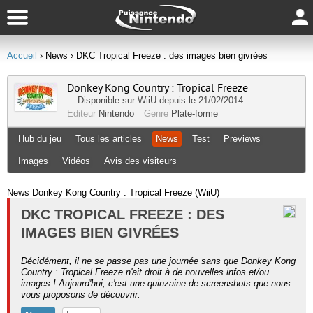
Accueil
› News
› DKC Tropical Freeze : des images bien givrées
Donkey Kong Country : Tropical Freeze
Disponible sur
WiiU
depuis le 21/02/2014
Editeur
Nintendo
Genre
Plate-forme
Hub du jeu
Tous les articles
News
Test
Previews
Images
Vidéos
Avis des visiteurs
News Donkey Kong Country : Tropical Freeze (WiiU)
DKC TROPICAL FREEZE : DES
IMAGES BIEN GIVRÉES
Décidément, il ne se passe pas une journée sans que Donkey Kong
Country : Tropical Freeze n'ait droit à de nouvelles infos et/ou
images ! Aujourd'hui, c'est une quinzaine de screenshots que nous
vous proposons de découvrir.