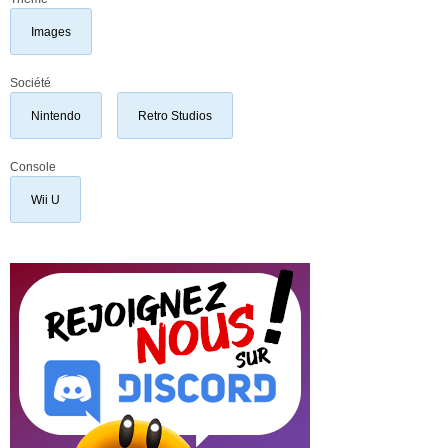
Images
Société
Nintendo
Retro Studios
Console
Wii U