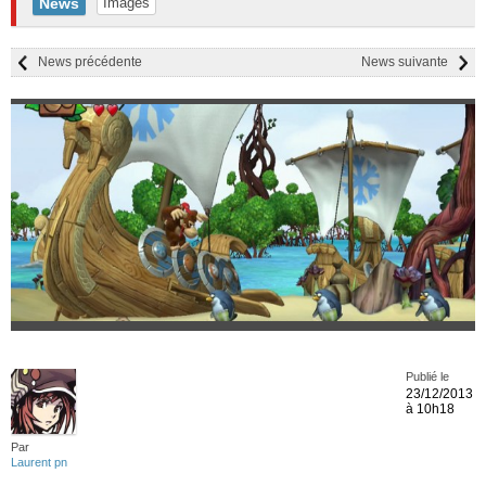
News
Images
News précédente
News suivante
Publié le
23/12/2013
à 10h18
Par
Laurent pn