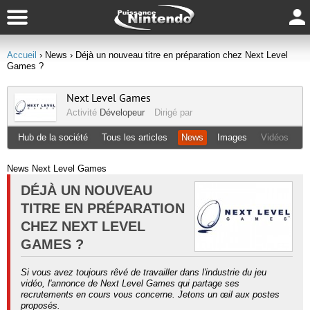
Accueil
› News
› Déjà un nouveau titre en préparation chez Next Level
Games ?
Next Level Games
Activité
Dévelopeur
Dirigé par
Hub de la société
Tous les articles
News
Images
Vidéos
News Next Level Games
DÉJÀ UN NOUVEAU
TITRE EN PRÉPARATION
CHEZ NEXT LEVEL
GAMES ?
Si vous avez toujours rêvé de travailler dans l'industrie du jeu
vidéo, l'annonce de Next Level Games qui partage ses
recrutements en cours vous concerne. Jetons un œil aux postes
proposés.