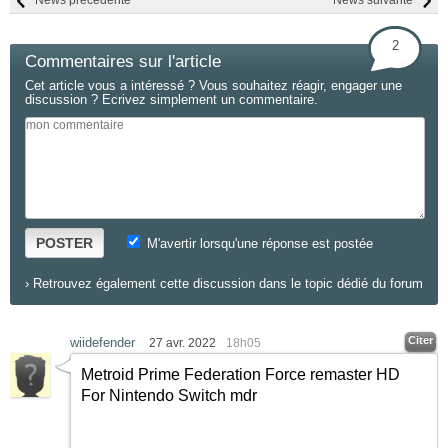
News précédente
News suivante
2
Commentaires sur l'article
Cet article vous a intéressé ? Vous souhaitez réagir, engager une
discussion ? Ecrivez simplement un commentaire.
POSTER
M'avertir lorsqu'une réponse est postée
›
Retrouvez également cette discussion dans le topic dédié du forum
Citer
wiidefender
27 avr. 2022
18h05
Metroid Prime Federation Force remaster HD
For Nintendo Switch mdr