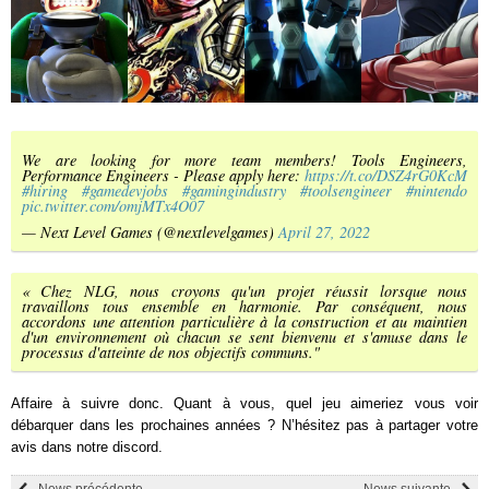
We are looking for more team members! Tools Engineers,
Performance Engineers - Please apply here:
https://t.co/DSZ4rG0KcM
#hiring
#gamedevjobs
#gamingindustry
#toolsengineer
#nintendo
pic.twitter.com/omjMTx4O07
— Next Level Games (@nextlevelgames)
April 27, 2022
« Chez NLG, nous croyons qu'un projet réussit lorsque nous
travaillons tous ensemble en harmonie. Par conséquent, nous
accordons une attention particulière à la construction et au maintien
d'un environnement où chacun se sent bienvenu et s'amuse dans le
processus d'atteinte de nos objectifs communs."
Affaire à suivre donc. Quant à vous, quel jeu aimeriez vous voir
débarquer dans les prochaines années ? N’hésitez pas à partager votre
avis dans notre discord.